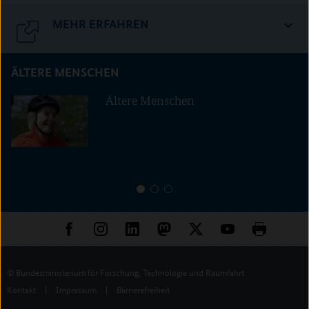
MEHR ERFAHREN
ÄLTERE MENSCHEN
Ältere Menschen
1
2
3
© Bundesministerium für Forschung, Technologie und Raumfahrt
Kontakt
|
Impressum
|
Barrierefreiheit