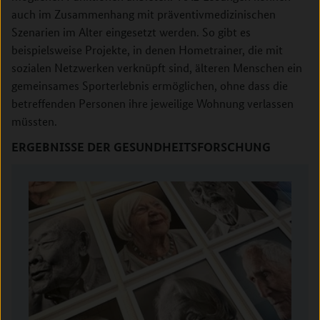
auch im Zusammenhang mit präventivmedizinischen
Szenarien im Alter eingesetzt werden. So gibt es
beispielsweise Projekte, in denen Hometrainer, die mit
sozialen Netzwerken verknüpft sind, älteren Menschen ein
gemeinsames Sporterlebnis ermöglichen, ohne dass die
betreffenden Personen ihre jeweilige Wohnung verlassen
müssten.
ERGEBNISSE DER GESUNDHEITSFORSCHUNG