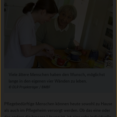
Viele ältere Menschen haben den Wunsch, möglichst
lange in den eigenen vier Wänden zu leben.
DLR Projektträger / BMBF
Pflegebedürftige Menschen können heute sowohl zu Hause
als auch im Pflegeheim versorgt werden. Ob das eine oder
das andere die bessere Lösung ist, ist eine sehr individuelle