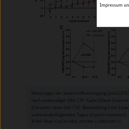
Impressum unt
Messungen der Sauerstoffversorgung (paO2/FIO2
nach zweimaliger GM-CSF-Gabe (blaue Linie) ein
Erkrankte ohne GM-CSF-Behandlung (rote Linie
aufeinanderfolgenden Tagen (d post treatment).
AM J Respir Crit Care Med, 2014 Mar 1;189(5):609-11