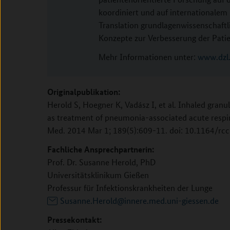
koordiniert und auf internationalem
Translation grundlagenwissenschaftli
Konzepte zur Verbesserung der Pati
Mehr Informationen unter:
www.dzl
Originalpublikation:
Herold S, Hoegner K, Vadász I, et al. Inhaled gra
as treatment of pneumonia-associated acute respir
Med. 2014 Mar 1; 189(5):609-11. doi: 10.1164/r
Fachliche Ansprechpartnerin:
Prof. Dr. Susanne Herold, PhD
Universitätsklinikum Gießen
Professur für Infektionskrankheiten der Lunge
Susanne.Herold@innere.med.uni-giessen.de
Pressekontakt: