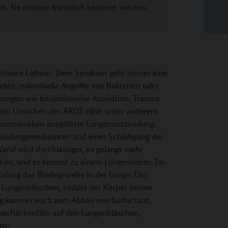
ot. Sie müssen künstlich beatmet werden.
schwere Luftnot. Dem Syndrom geht immer eine
kte, mikrobielle Angriffe von Bakterien oder
tzungen wie beispielsweise Aspiration, Trauma
sten Ursachen des ARDS zählt unter anderem
Pneumokokken ausgelöste Lungenentzündung.
tzündungsmediatoren und einer Schädigung der
and wird durchlässiger, es gelangt mehr
äschen, und es kommt zu einem Lungenödem. Im
ündung das Bindegewebe in der Lunge. Das
 Lungenbläschen, sodass der Körper immer
tig kann es auch zum Abbau von Surfactant,
berflächenfilm auf den Lungenbläschen,
en.