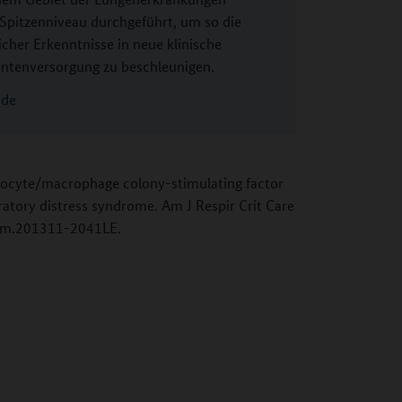
 Spitzenniveau durchgeführt, um so die
cher Erkenntnisse in neue klinische
entenversorgung zu beschleunigen.
.de
nulocyte/macrophage colony-stimulating factor
atory distress syndrome. Am J Respir Crit Care
ccm.201311-2041LE.