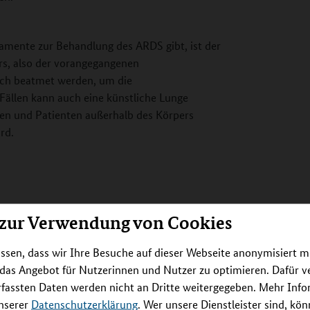
amente zur Behandlung des ARDS gibt, ist der
rs, also der vorangegangenen
ch beatmet werden, um die
 Fällen kann auch eine künstliche Lunge
nen und Patienten außerhalb des Körpers
rd.
 zur Verwendung von Cookies
ssen, dass wir Ihre Besuche auf dieser Webseite anonymisiert m
 das Angebot für Nutzerinnen und Nutzer zu optimieren. Dafür 
rfassten Daten werden nicht an Dritte weitergegeben. Mehr Inf
unserer
Datenschutzerklärung
. Wer unsere Dienstleister sind, kö