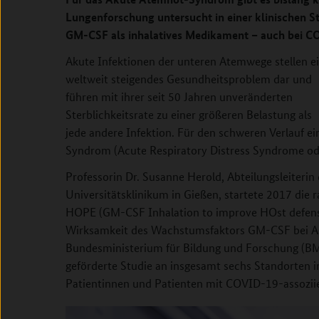
Lungenforschung untersucht in einer klinischen 
GM-CSF als inhalatives Medikament – auch bei C
Akute Infektionen der unteren Atemwege stellen e
weltweit steigendes Gesundheitsproblem dar und
führen mit ihrer seit 50 Jahren unveränderten
Sterblichkeitsrate zu einer größeren Belastung als
jede andere Infektion. Für den schweren Verlauf e
Syndrom (Acute Respiratory Distress Syndrome ode
Professorin Dr. Susanne Herold, Abteilungsleiteri
Universitätsklinikum in Gießen, startete 2017 die 
HOPE (GM-CSF Inhalation to improve HOst defense 
Wirksamkeit des Wachstumsfaktors GM-CSF bei AR
Bundesministerium für Bildung und Forschung (BMB
geförderte Studie an insgesamt sechs Standorten 
Patientinnen und Patienten mit COVID-19-assoziie