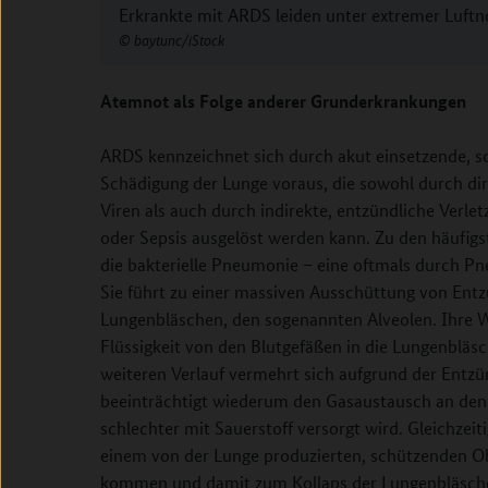
Erkrankte mit ARDS leiden unter extremer Luftn
baytunc/iStock
Atemnot als Folge anderer Grunderkrankungen
ARDS kennzeichnet sich durch akut einsetzende, 
Schädigung der Lunge voraus, die sowohl durch dire
Viren als auch durch indirekte, entzündliche Verle
oder Sepsis ausgelöst werden kann. Zu den häufig
die bakterielle Pneumonie – eine oftmals durch 
Sie führt zu einer massiven Ausschüttung von En
Lungenbläschen, den sogenannten Alveolen. Ihre W
Flüssigkeit von den Blutgefäßen in die Lungenbl
weiteren Verlauf vermehrt sich aufgrund der Entz
beeinträchtigt wiederum den Gasaustausch an den
schlechter mit Sauerstoff versorgt wird. Gleichzei
einem von der Lunge produzierten, schützenden O
kommen und damit zum Kollaps der Lungenbläsch