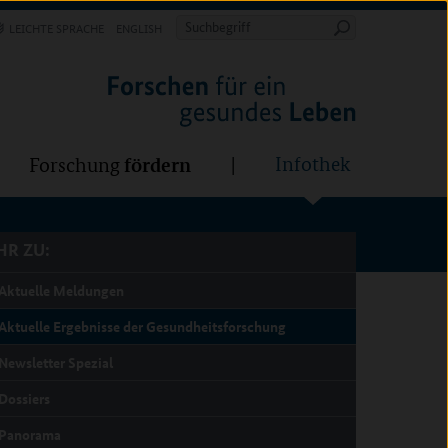
Forschung
Infothek
estalten
fördern
Suchbegriff
LEICHTE SPRACHE
ENGLISH
Suche
starten
R ZU:
fördern
Infothek
Forschung
R ZU:
Aktuelle Meldungen
Aktuelle Ergebnisse der Gesundheitsforschung
Newsletter Spezial
Dossiers
Panorama