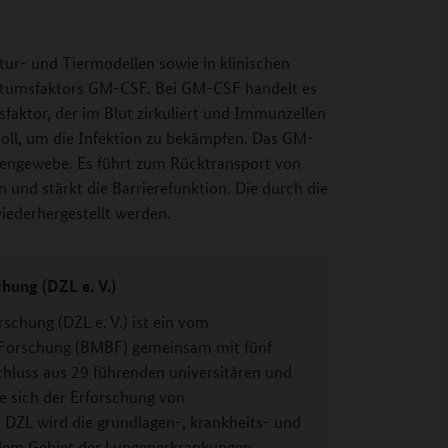
tur- und Tiermodellen sowie in klinischen
tumsfaktors GM-CSF. Bei GM-CSF handelt es
faktor, der im Blut zirkuliert und Immunzellen
 soll, um die Infektion zu bekämpfen. Das GM-
ngengewebe. Es führt zum Rücktransport von
und stärkt die Barrierefunktion. Die durch die
wiederhergestellt werden.
hung (DZL e. V.)
chung (DZL e. V.) ist ein vom
 Forschung (BMBF) gemeinsam mit fünf
hluss aus 29 führenden universitären und
ie sich der Erforschung von
ZL wird die grundlagen-, krankheits- und
 dem Gebiet der Lungenerkrankungen