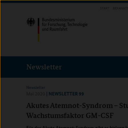
Direkt
Direkt
Direkt
START
BEKANNT
zum
zum
zur
INFOTHEK
Inhalt
Hauptmenu
Suche
(Eingabetaste)
(Eingabetaste)
(Eingabetaste)
Newsletter
Newsletter
| NEWSLETTER 99
Mai 2020
Akutes Atemnot-Syndrom – Stu
Wachstumsfaktor GM-CSF
Für das Akute Atemnot-Syndrom gibt es bislang k