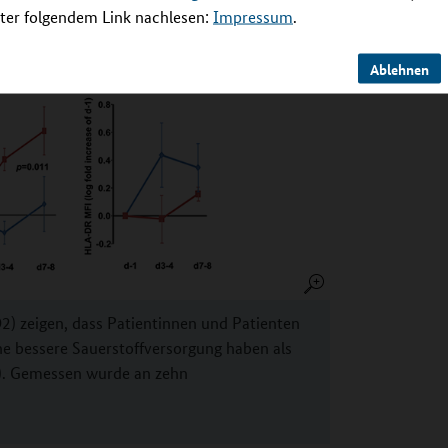
er folgendem Link nachlesen:
Impressum
.
Ablehnen
) zeigen, dass Patientinnen und Patienten
e bessere Sauerstoffversorgung haben als
). Gemessen wurde an zehn