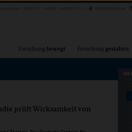
Forschung
Forschung
bewegt
g
MACHUNGEN
ÜBERSICHT
PRESSE
DATENSCHUTZ
GEBÄRDENSPRACHE
MEH
bewegt
gestalten
Forschung
Forschung
MEH
die prüft Wirksamkeit von
eine Therapie. Das Deutsche Zentrum für