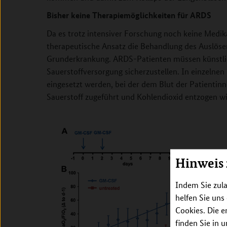
Bisher keine Therapiemöglichkeiten für ARDS
Da es trotz intensiver Forschung noch keine Medik
therapeutische Ansatz die Behandlung des Auslöse
Grunderkrankung. ARDS-Patienten müssen künstli
Sauerstoffversorgung sicherzustellen. In einzelnen
eingesetzt werden, bei der dem Blut der Patientin
Sauerstoff zugeführt und Kohlendioxid entzogen wi
Hinweis
Indem Sie zula
helfen Sie uns
Cookies. Die e
finden Sie in 