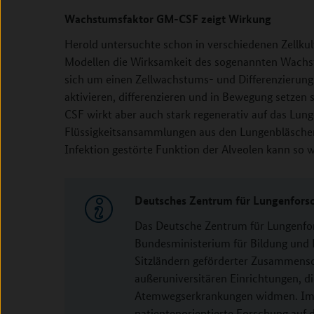
Wachstumsfaktor GM-CSF zeigt Wirkung
Herold untersuchte schon in verschiedenen Zellkul
Modellen die Wirksamkeit des sogenannten Wachs
sich um einen Zellwachstums- und Differenzierungs
aktivieren, differenzieren und in Bewegung setzen
CSF wirkt aber auch stark regenerativ auf das Lu
Flüssigkeitsansammlungen aus den Lungenbläschen 
Infektion gestörte Funktion der Alveolen kann so 
Deutsches Zentrum für Lungenforsc
Das Deutsche Zentrum für Lungenfors
Bundesministerium für Bildung und
Sitzländern geförderter Zusammensc
außeruniversitären Einrichtungen, d
Atemwegserkrankungen widmen. Im D
patientenorientierte Forschung auf