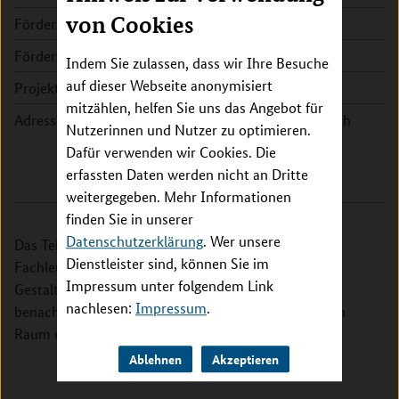
von Cookies
Fördersumme:
305.832 EUR
Förderzeitraum:
2015 - 2018
Indem Sie zulassen, dass wir Ihre Besuche
auf dieser Webseite anonymisiert
Projektleitung:
Prof. Dr. Susanne Kümpers
mitzählen, helfen Sie uns das Angebot für
Adresse:
Hochschule Fulda, Fachbereich
Nutzerinnen und Nutzer zu optimieren.
Pflege und Gesundheit
Dafür verwenden wir Cookies. Die
Leipziger Straße 123
erfassten Daten werden nicht an Dritte
36037 Fulda
weitergegeben. Mehr Informationen
finden Sie in unserer
Datenschutzerklärung
. Wer unsere
Das Teilprojekt „Age4Health" wird gemeinsam mit
Dienstleister sind, können Sie im
Fachleuten und Zielgruppen kommunale
Impressum unter folgendem Link
Gestaltungsmöglichkeiten für gelingende Beteiligung
nachlesen:
Impressum
.
benachteiligter Älterer im Stadtteil und im ländlichen
Raum untersuchen und fördern.
Ablehnen
Akzeptieren