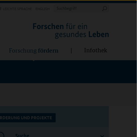
Forschung
Infothek
estalten
fördern
Suchbegriff
LEICHTE SPRACHE
ENGLISH
Suche
starten
BÜNDE:
fördern
Infothek
Forschung
RDERUNG UND PROJEKTE
Suche