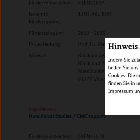
Förderkennzeichen:
01EN2307A
Gesamte
1.030.481 EUR
Fördersumme:
Förderzeitraum:
2023 - 2025
Projektleitung:
Prof. Dr. Marion Subklewe
Hinweis
Adresse:
Klinikum der Universität M
Indem Sie zula
Klinik und Poliklinik III
helfen Sie uns
Marchioninistr. 15
Cookies. Die e
81377 München
finden Sie in 
Impressum unt
Abgeschlossen
Nonclinical Studies / CMC support
Förderkennzeichen:
01EN2307B