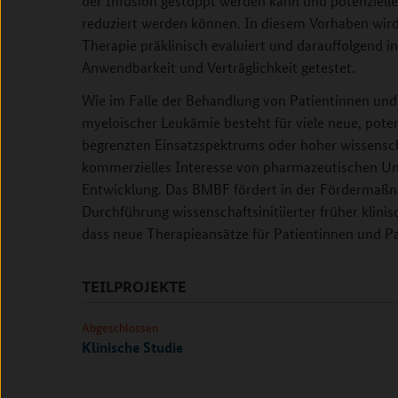
der Infusion gestoppt werden kann und potenziel
reduziert werden können. In diesem Vorhaben wird
Therapie präklinisch evaluiert und darauffolgend i
Anwendbarkeit und Verträglichkeit getestet.
Wie im Falle der Behandlung von Patientinnen und
myeloischer Leukämie besteht für viele neue, pote
begrenzten Einsatzspektrums oder hoher wissensch
kommerzielles Interesse von pharmazeutischen Un
Entwicklung. Das BMBF fördert in der Fördermaßna
Durchführung wissenschaftsinitiierter früher klinis
dass neue Therapieansätze für Patientinnen und Pa
TEILPROJEKTE
Abgeschlossen
Klinische Studie