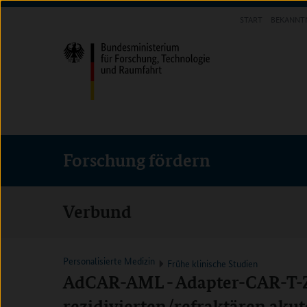
Direkt
Direkt
Direkt
START
BEKANNT
zum
zum
zur
FORSCHUNG FÖRDERN
Inhalt
Hauptmenu
Suche
(Eingabetaste)
(Eingabetaste)
(Eingabetaste)
Forschung fördern
Verbund
Personalisierte Medizin
Frühe klinische Studien
AdCAR-AML - Adapter-CAR-T-Ze
rezidivierten/refraktären ak