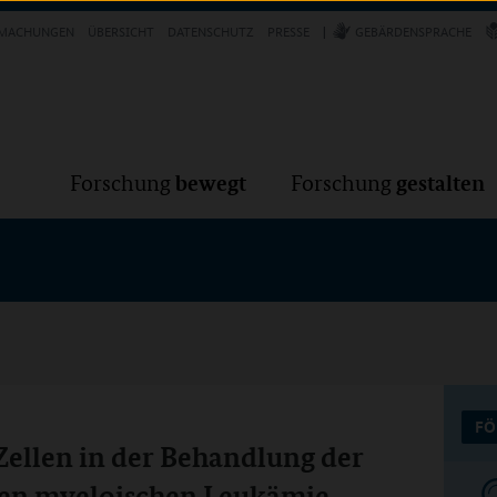
Forschung
Forschung
bewegt
g
MACHUNGEN
ÜBERSICHT
DATENSCHUTZ
PRESSE
GEBÄRDENSPRACHE
VER
bewegt
gestalten
Forschung
Forschung
FÖ
llen in der Behandlung der
uten myeloischen Leukämie