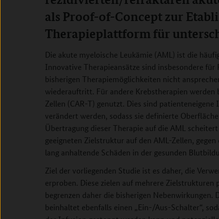
als Proof-of-Concept zur Etabl
Therapieplattform für untersch
Die akute myeloische Leukämie (AML) ist die häuf
Innovative Therapieansätze sind insbesondere für 
bisherigen Therapiemöglichkeiten nicht anspreche
wiederauftritt. Für andere Krebstherapien werden
Zellen (CAR-T) genutzt. Dies sind patienteneigene
verändert werden, sodass sie definierte Oberfläch
Übertragung dieser Therapie auf die AML scheitert
geeigneten Zielstruktur auf den AML-Zellen, gegen 
lang anhaltende Schäden in der gesunden Blutbild
Ziel der vorliegenden Studie ist es daher, die Ver
erproben. Diese zielen auf mehrere Zielstrukturen p
begrenzen daher die bisherigen Nebenwirkungen. D
beinhaltet ebenfalls einen „Ein-/Aus-Schalter“, s