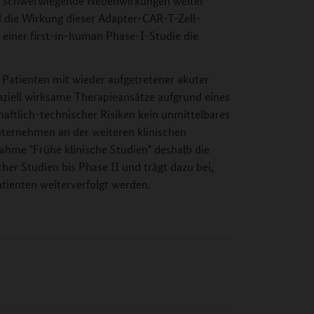
le schwerwiegende Nebenwirkungen weiter
 die Wirkung dieser Adapter-CAR-T-Zell-
n einer first-in-human Phase-I-Studie die
 Patienten mit wieder aufgetretener akuter
nziell wirksame Therapieansätze aufgrund eines
aftlich-technischer Risiken kein unmittelbares
ternehmen an der weiteren klinischen
hme "Frühe klinische Studien" deshalb die
cher Studien bis Phase II und trägt dazu bei,
tienten weiterverfolgt werden.