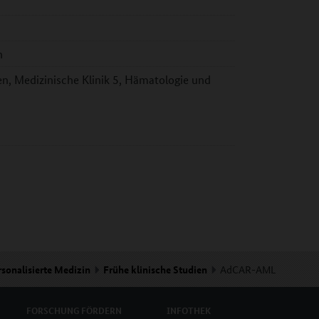
n
en, Medizinische Klinik 5, Hämatologie und
rsonalisierte Medizin
Frühe klinische Studien
AdCAR-AML
FORSCHUNG
FÖRDERN
INFOTHEK