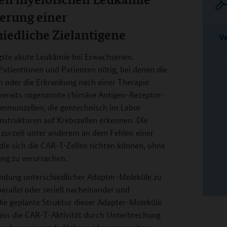
ierung einer
iedliche Zielantigene
V
igste akute Leukämie bei Erwachsenen.
Patientinnen und Patienten nötig, bei denen die
n oder die Erkrankung nach einer Therapie
 bereits sogenannte chimäre Antigen-Rezeptor-
 Immunzellen, die gentechnisch im Labor
enstrukturen auf Krebszellen erkennen. Die
 zurzeit unter anderem an dem Fehlen einer
die sich die CAR-T-Zellen richten können, ohne
ung zu verursachen.
wendung unterschiedlicher Adapter-Moleküle zu
arallel oder seriell nacheinander und
ie geplante Struktur dieser Adapter-Moleküle
odass die CAR-T-Aktivität durch Unterbrechung