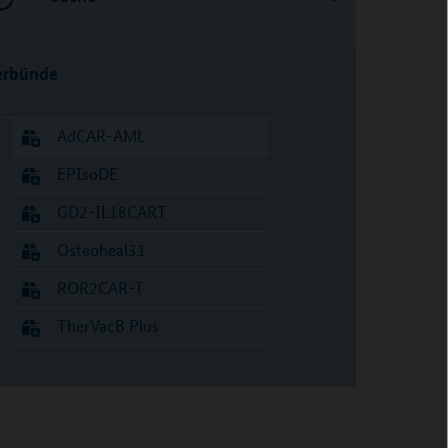
erbünde
AdCAR-AML
EPIsoDE
GD2-IL18CART
Osteoheal31
ROR2CAR-T
TherVacB Plus