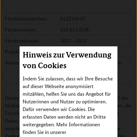
Förderkennzeichen:
01ZZ2061F
Fördersumme:
239.623 EUR
Förderzeitraum:
2021 - 2023
Projektleitung:
Dr. Silke Haferkamp
Hinweis zur Verwendung
Adresse:
Universitätsklinikum Aachen
von Cookies
Pauwelsstr. 30
52074 Aachen
Indem Sie zulassen, dass wir Ihre Besuche
auf dieser Webseite anonymisiert
mitzählen, helfen Sie uns das Angebot für
Dieses Projekt soll die Datenintegrationszentren (DIZ) der
Nutzerinnen und Nutzer zu optimieren.
Medizininformatik Initiative (MII) in die Lage versetzen, die
Dafür verwenden wir Cookies. Die
Forschungsnutzung von Bioproben in Verbindung mit
erfassten Daten werden nicht an Dritte
Daten aus der Routineversorgung zu unterstützen,
weitergegeben. Mehr Informationen
einschließlich Machbarkeitsabfragen über die künftige
finden Sie in unserer
Zentrale Antrags- und Registerstelle der MII (ZARS). Das