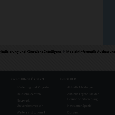
italisierung und Künstliche Intelligenz
Medizininformatik Ausbau un
FORSCHUNG
FÖRDERN
INFOTHEK
Förderung und Projekte
Aktuelle Meldungen
Deutsche Zentren
Aktuelle Ergebnisse der
Gesundheitsforschung
Netzwerk
Universitätsmedizin
Newsletter Spezial
Weitere institutionell
Dossiers