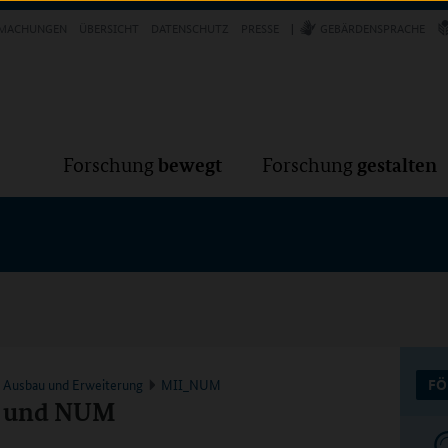
Forschung
Forschung
bewegt
g
MACHUNGEN
ÜBERSICHT
DATENSCHUTZ
PRESSE
GEBÄRDENSPRACHE
VER
bewegt
gestalten
Forschung
Forschung
k Ausbau und Erweiterung
MII_NUM
FÖ
I und NUM