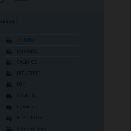
erbünde
ACRIBiS
baseTraCE
CALM-QE
DIFUTURE
DSF
EVA4MII
EyeMatics
FDPG-PLUS
fit4translation