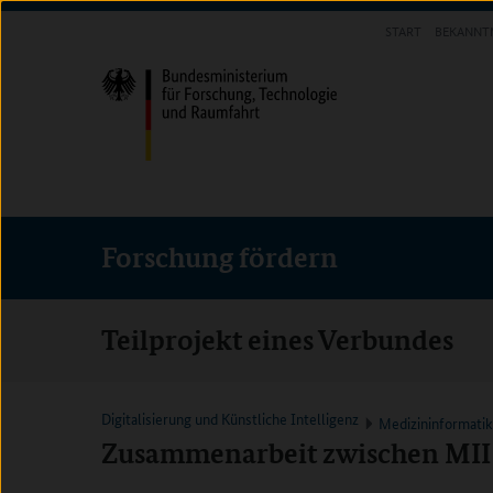
Direkt
Direkt
Direkt
START
BEKANNT
zum
zum
zur
FORSCHUNG FÖRDERN
Inhalt
Hauptmenu
Suche
(Eingabetaste)
(Eingabetaste)
(Eingabetaste)
Forschung fördern
Teilprojekt eines Verbundes
Digitalisierung und Künstliche Intelligenz
Medizininformati
Zusammenarbeit zwischen MI