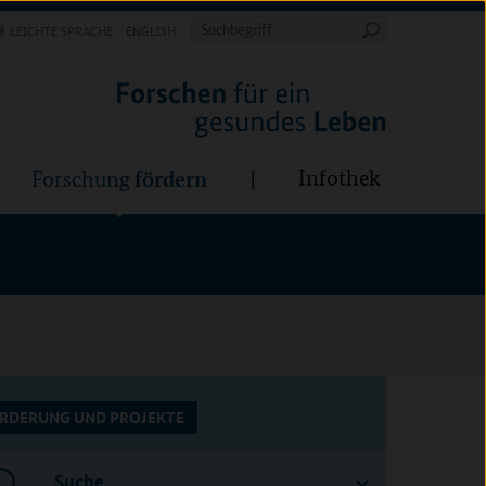
Forschung
Infothek
estalten
fördern
Suchbegriff
LEICHTE SPRACHE
ENGLISH
Suche
starten
BÜNDE:
fördern
Infothek
Forschung
RDERUNG UND PROJEKTE
Suche