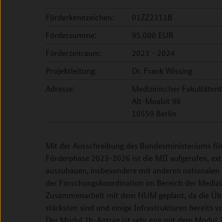
Förderkennzeichen:
01ZZ2311B
Fördersumme:
95.000 EUR
Förderzeitraum:
2023 - 2024
Projektleitung:
Dr. Frank Wissing
Adresse:
Medizinischer Fakultätent
Alt-Moabit 96
10559 Berlin
Mit der Ausschreibung des Bundesministeriums fü
Förderphase 2023-2026 ist die MII aufgerufen, ex
auszubauen, insbesondere mit anderen nationalen 
der Forschungskoordination im Bereich der Medizin
Zusammenarbeit mit dem NUM geplant, da die Üb
stärksten sind und einige Infrastrukturen bereit
Der Modul 2b-Antrag ist sehr eng mit dem Modul 