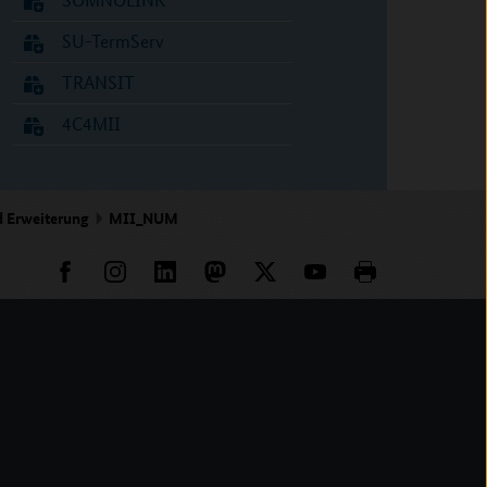
SU-TermServ
TRANSIT
4C4MII
d Erweiterung
MII_NUM