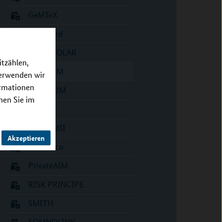
GeMTeX
HiGHmed
INTERPOLAR
itzählen,
MII_NUM
verwenden wir
ormationen
MIRACUM
nnen Sie im
OMI
PCOR-MII
Akzeptieren
PM4Onco
PrivateAIM
RISK PRINCIPE
SMITH
SOMNOLINK