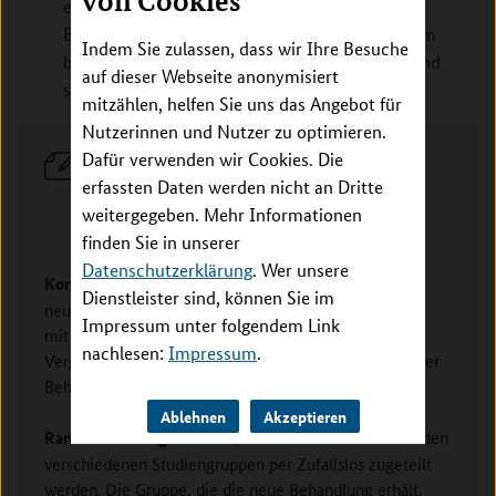
von Cookies
einer Erkrankung oder beides zugleich in der
Bevölkerung ab. Sie erfassen die Daten zu einem
Indem Sie zulassen, dass wir Ihre Besuche
bestimmten Zeitpunkt. Querschnittsstudien sind
auf dieser Webseite anonymisiert
somit Momentaufnahmen.
mitzählen, helfen Sie uns das Angebot für
Nutzerinnen und Nutzer zu optimieren.
Dafür verwenden wir Cookies. Die
Weitere Fachbegriffe aus dem
erfassten Daten werden nicht an Dritte
Wörterbuch der klinischen
weitergegeben. Mehr Informationen
Forschung
finden Sie in unserer
Datenschutzerklärung
. Wer unsere
Kontrollierte Interventionsstudien
vergleichen die
Dienstleister sind, können Sie im
neue Behandlung mit einer anderen Behandlung oder
Impressum unter folgendem Link
mit einer Scheinbehandlung, einem Placebo. Dieser
nachlesen:
Impressum
.
Vergleich ist wichtig, um den tatsächlichen Effekt einer
Behandlung zuverlässig beurteilen zu können.
Ablehnen
Akzeptieren
Randomisierung
bedeutet, dass die Teilnehmenden den
verschiedenen Studiengruppen per Zufallslos zugeteilt
werden. Die Gruppe, die die neue Behandlung erhält,