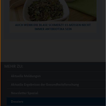
AUCH WENN DIE BLASE SCHMERZT: ES MÜSSEN NICHT
IMMER ANTIBIOTIKA SEIN
MEHR ZU:
Aktuelle Meldungen
Aktuelle Ergebnisse der Gesundheitsforschung
Newsletter Spezial
Dossiers