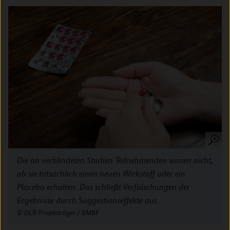
Die an verblindeten Studien Teilnehmenden wissen nicht,
ob sie tatsächlich einen neuen Wirkstoff oder ein
Placebo erhalten. Das schließt Verfälschungen der
Ergebnisse durch Suggestionseffekte aus.
DLR Projektträger / BMBF