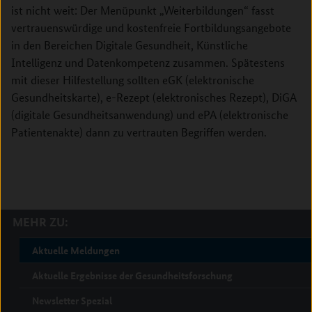
ist nicht weit: Der Menüpunkt „Weiterbildungen“ fasst
vertrauenswürdige und kostenfreie Fortbildungsangebote
in den Bereichen Digitale Gesundheit, Künstliche
Intelligenz und Datenkompetenz zusammen. Spätestens
mit dieser Hilfestellung sollten eGK (elektronische
Gesundheitskarte), e-Rezept (elektronisches Rezept), DiGA
(digitale Gesundheitsanwendung) und ePA (elektronische
Patientenakte) dann zu vertrauten Begriffen werden.
MEHR ZU:
Aktuelle Meldungen
Aktuelle Ergebnisse der Gesundheitsforschung
Newsletter Spezial