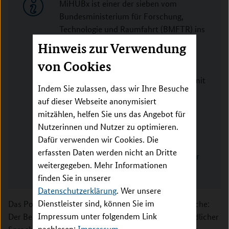
MiHUBx ist einer der sieben vom
Bundesministerium für Forschung,
Technologie und Raumfahrt (BMFTR) ins
Leben gerufenen Digitalen
Hinweis zur Verwendung
FortschrittsHubs Gesundheit. Der
von Cookies
Verbund vernetzt medizinische
Forschung und digitale Innovationen mit
Indem Sie zulassen, dass wir Ihre Besuche
regionaler Gesundheitsversorgung im
auf dieser Webseite anonymisiert
Raum Sachsen.
mitzählen, helfen Sie uns das Angebot für
Weitere Informationen:
Nutzerinnen und Nutzer zu optimieren.
Dafür verwenden wir Cookies. Die
Portal „Wissen für Patienten“
erfassten Daten werden nicht an Dritte
MiHUBx: ein digitales Ökosystem für
weitergegeben. Mehr Informationen
Forschung, Diagnostik und Therapie
finden Sie in unserer
Datenschutzerklärung
. Wer unsere
Dienstleister sind, können Sie im
Das Portal gliedert sich in sechs übersichtliche Bereiche:
Impressum unter folgendem Link
Der Bereich „Grundlagenwissen“ hilft, in gut verständlicher
nachlesen:
Impressum
.