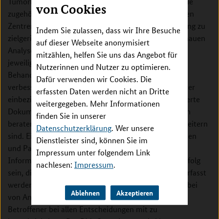
Tumorboards zu unterstützen. Dieses Konzept und die
von Cookies
zugehörige Infrastruktur werden auf alle 23 beteiligten
Zentren ausgerollt. Somit wird ein verbesserter Zugang zu
Indem Sie zulassen, dass wir Ihre Besuche
zielgerichteten Therapien geschaffen, der auf der genauen
auf dieser Webseite anonymisiert
Analyse genetischer Veränderungen in Tumoren im
mitzählen, helfen Sie uns das Angebot für
jeweiligen Erkrankungsstadium beruht, und so die
Nutzerinnen und Nutzer zu optimieren.
Behandlung und Prognose bei Tumorerkrankungen
Dafür verwenden wir Cookies. Die
verbessert. PM4Onco wird die klinischen Krebsregister
erfassten Daten werden nicht an Dritte
einbeziehen und die Datenqualität durch standardisierte
weitergegeben. Mehr Informationen
Dokumentationsroutinen steigern. Klinische Experten
finden Sie in unserer
beraten dabei, wie Kerndatensätze für die PM zu erweitern
Datenschutzerklärung
. Wer unsere
sind. Ein wesentlicher Beitrag werden von Patientinnen
Dienstleister sind, können Sie im
und Patieten über Fragebögen rückgemeldete
Impressum unter folgendem Link
Informationen zu Lebensqualität und Behandlungserfolg
nachlesen:
Impressum
.
sein, die derzeit außerhalb klinischer Studien kaum erfasst
werden. Eine Patientenvertretung wird PM4Onco dabei
Ablehnen
Akzeptieren
von Anfang an beraten, um die wichtige Perspektive
Betroffener bei allen Entscheidungen mit zu