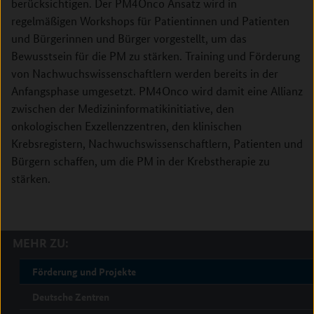
berücksichtigen. Der PM4Onco Ansatz wird in
regelmäßigen Workshops für Patientinnen und Patienten
und Bürgerinnen und Bürger vorgestellt, um das
Bewusstsein für die PM zu stärken. Training und Förderung
von Nachwuchswissenschaftlern werden bereits in der
Anfangsphase umgesetzt. PM4Onco wird damit eine Allianz
zwischen der Medizininformatikinitiative, den
onkologischen Exzellenzzentren, den klinischen
Krebsregistern, Nachwuchswissenschaftlern, Patienten und
Bürgern schaffen, um die PM in der Krebstherapie zu
stärken.
MEHR ZU:
Förderung und Projekte
Deutsche Zentren