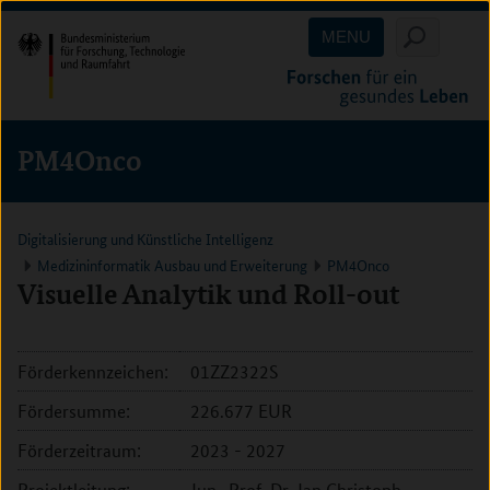
Direkt
Direkt
Direkt
MENU
zum
zum
zur
Inhalt
Hauptmenu
Suche
(Eingabetaste)
(Eingabetaste)
(Eingabetaste)
PM4Onco
Digitalisierung und Künstliche Intelligenz
Medizininformatik Ausbau und Erweiterung
PM4Onco
Visuelle Analytik und Roll-out
Förderkennzeichen:
01ZZ2322S
Fördersumme:
226.677 EUR
Förderzeitraum:
2023 - 2027
Projektleitung:
Jun.-Prof. Dr. Jan Christoph