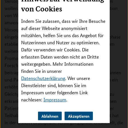
Versorgungsforschung im Großraum München stärken
von Cookies
wollen. Die kontinuierliche und umfassende Kooperation
von Wissenschaft und Praxis soll die
Indem Sie zulassen, dass wir Ihre Besuche
anwendungsorientierte Forschung stärken. Die
auf dieser Webseite anonymisiert
Versorgungsforschung soll vermehrt in die Lehre
mitzählen, helfen Sie uns das Angebot für
eingebracht werden. Die bereits in der ersten Förderphase
Nutzerinnen und Nutzer zu optimieren.
etablierte Spring School Health Care Research wird um
Dafür verwenden wir Cookies. Die
weitere Lehrmodule ergänzt und ein neuer
erfassten Daten werden nicht an Dritte
Promotionsstudiengang wird etabliert. Die
weitergegeben. Mehr Informationen
Forschungsergebnisse von MobilE-Net sollen dazu
finden Sie in unserer
beitragen, die Gesundheitsversorgung älterer Patientinnen
Datenschutzerklärung
. Wer unsere
und Patienten zu verbessern. Ältere Menschen haben ein
Dienstleister sind, können Sie im
erhöhtes Risiko an Schwindel und
Impressum unter folgendem Link
Gleichgewichtsstörungen (VDB) sowie Arthritis (OA) zu
nachlesen:
Impressum
.
erkranken. Diese Krankheiten schränken die betroffenen
Patientinnen und Patienten in ihrer Mobilität und ihrer
Teilhabe am gesellschaftlichen Leben ein. MobilE-Net hat
Ablehnen
Akzeptieren
in der ersten Förderphase Versorgungspfade entwickelt, die