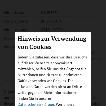
Förderkennzeichen:
01GP1883
Fördersumme:
49.849 EUR
Förderzeitraum:
2018 - 2020
Hinweis zur Verwendung
Projektleitung:
Prof. Dr. Jan Schildmann
von Cookies
Adresse:
Martin-Luther-Universität Halle-
Wittenberg, Medizinische Fakultät,
Indem Sie zulassen, dass wir Ihre Besuche
Institut für Geschichte und Ethik der
auf dieser Webseite anonymisiert
Medizin
mitzählen, helfen Sie uns das Angebot für
Magdeburger Str. 8
Nutzerinnen und Nutzer zu optimieren.
06112 Halle
Dafür verwenden wir Cookies. Die
erfassten Daten werden nicht an Dritte
Gegenstand der Klausurwoche sind Analysen zu
weitergegeben. Mehr Informationen
normativen und empirischen Herausforderungen bei der
finden Sie in unserer
Bestimmung des Wertes medizinischer Maßnahmen unter
Datenschutzerklärung
. Wer unsere