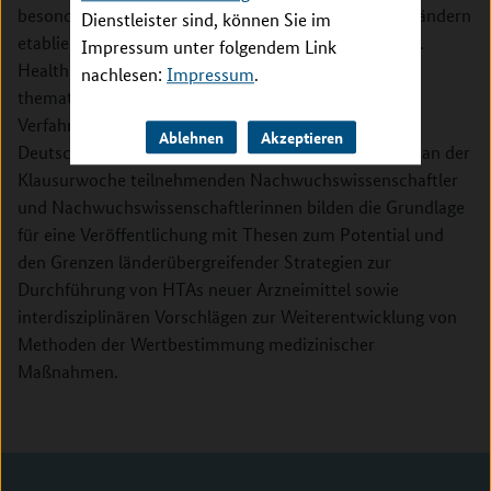
besonderer Berücksichtigung der in verschiedenen Ländern
Dienstleister sind, können Sie im
etablierten Medizintechnik-Folgenabschätzung (engl.
Impressum unter folgendem Link
Health Technology Assessments, HTAs). Einen
nachlesen:
Impressum
.
thematischen Fokus bildet der Vergleich der HTA-
Verfahren zur Bewertung neuer Arzneimittel in
Ablehnen
Akzeptieren
Deutschland und England. Die Arbeitsergebnisse der an der
Klausurwoche teilnehmenden Nachwuchswissenschaftler
und Nachwuchswissenschaftlerinnen bilden die Grundlage
für eine Veröffentlichung mit Thesen zum Potential und
den Grenzen länderübergreifender Strategien zur
Durchführung von HTAs neuer Arzneimittel sowie
interdisziplinären Vorschlägen zur Weiterentwicklung von
Methoden der Wertbestimmung medizinischer
Maßnahmen.