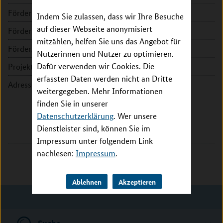
Förderkennzeichen:
16GW0179K
Indem Sie zulassen, dass wir Ihre Besuche
auf dieser Webseite anonymisiert
Fördersumme:
467.203 EUR
mitzählen, helfen Sie uns das Angebot für
Förderzeitraum:
2018 - 2019
Nutzerinnen und Nutzer zu optimieren.
Dafür verwenden wir Cookies. Die
Projektleitung:
Dr. Enno Klussmann
erfassten Daten werden nicht an Dritte
Adresse:
Max-Delbrück-Centrum für
weitergegeben. Mehr Informationen
Molekulare Medizin in der
finden Sie in unserer
Helmholtz-Gemeinschaft
Datenschutzerklärung
. Wer unsere
Robert-Rössle-Str. 10
Dienstleister sind, können Sie im
13125 Berlin
Impressum unter folgendem Link
nachlesen:
Impressum
.
Ablehnen
Akzeptieren