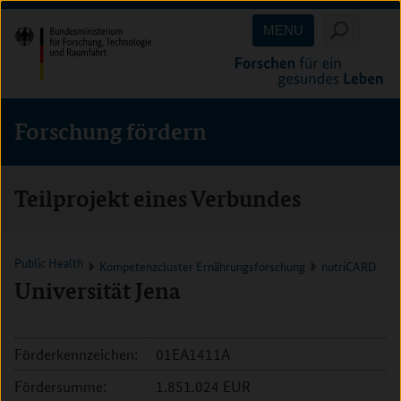
Direkt
Direkt
Direkt
MENU
zum
zum
zur
Inhalt
Hauptmenu
Suche
(Eingabetaste)
(Eingabetaste)
(Eingabetaste)
Forschung fördern
Teilprojekt eines Verbundes
Public Health
Kompetenzcluster Ernährungsforschung
nutriCARD
Universität Jena
Förderkennzeichen:
01EA1411A
Fördersumme:
1.851.024 EUR