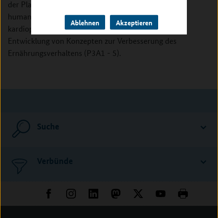
der Planung, Koordination und Durchführung einer
humanen Interventionsstudie zur Modulation
Ablehnen
Akzeptieren
kardioprotektiver Risikofaktoren (P2B), sowie der
Entwicklung von Konzepten zur Verbesserung des
Ernährungsverhaltens (P3A1 - 5).
Suche
Verbünde