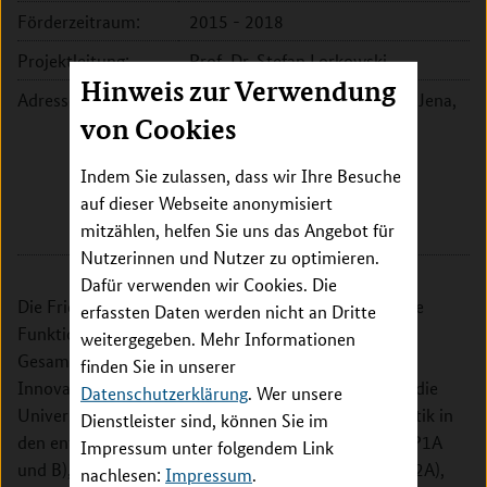
Förderzeitraum:
2015 - 2018
Projektleitung:
Prof. Dr. Stefan Lorkowski
Hinweis zur Verwendung
Adresse:
Friedrich-Schiller-Universität Jena,
von Cookies
Biologisch-Pharmazeutische
Fakultät, Institut für
Indem Sie zulassen, dass wir Ihre Besuche
Ernährungswissenschaften
auf dieser Webseite anonymisiert
Dornburger Str. 25
mitzählen, helfen Sie uns das Angebot für
07743 Jena
Nutzerinnen und Nutzer zu optimieren.
Dafür verwenden wir Cookies. Die
Die Friedrich-Schiller Universität Jena übernimmt die
erfassten Daten werden nicht an Dritte
Funktion des Clustersprechers und ist für die
weitergegeben. Mehr Informationen
Gesamtkoordination, die Geschäftsstelle und das
finden Sie in unserer
Innovationsbüro zuständig. Darüber hinaus arbeitet die
Datenschutzerklärung
. Wer unsere
Universität Jena insbesondere an der
Nährstoffanalytik in
Dienstleister sind, können Sie im
den entwickelten kardioprotektiven Lebensmitteln (P1A
Impressum unter folgendem Link
und B), der Identifizierung von neuen Biomarkern (P2A),
nachlesen:
Impressum
.