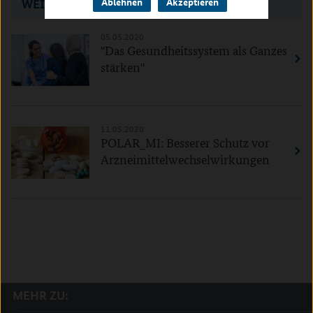
Ablehnen
Akzeptieren
WEITERE AKTUELLE FORSCHUNGSTHEMEN
05.05.2020
"Das Gesundheitssystem als Ganzes
stärken"
11.05.2020
POLAR_MI: Besserer Schutz vor
Arzneimittelwechselwirkungen
MEHR ZU: