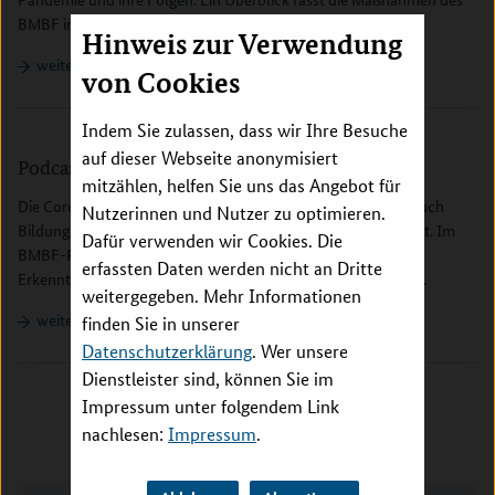
BMBF in der Krise zusammen.
Hinweis zur Verwendung
weiterlesen
von Cookies
Indem Sie zulassen, dass wir Ihre Besuche
auf dieser Webseite anonymisiert
Podcasts zur Coronakrise
mitzählen, helfen Sie uns das Angebot für
Die Coronakrise hat den Alltag vieler Menschen verändert. Auch
Nutzerinnen und Nutzer zu optimieren.
Bildung und Forschung sind vielfältig betroffen und gefordert. Im
Dafür verwenden wir Cookies. Die
BMBF-Podcast berichten Forschende von ihrer Arbeit, ihren
erfassten Daten werden nicht an Dritte
Erkenntnissen und wie sie den Herausforderungen begegnen.
weitergegeben. Mehr Informationen
weiterlesen
finden Sie in unserer
Datenschutzerklärung
. Wer unsere
Dienstleister sind, können Sie im
Impressum unter folgendem Link
nachlesen:
Impressum
.
Inhalt überspringen