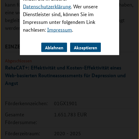
kann für Maßnahmen, die sich als wirksam erwiesen haben,
Datenschutzerklärung
. Wer unsere
eine weitere Förderung für den wissenschaftlich
Dienstleister sind, können Sie im
begleiteten Transfer in den Versorgungsalltag beantragt
Impressum unter folgendem Link
werden.
nachlesen:
Impressum
.
EINZELPROJEKTE
Ablehnen
Akzeptieren
Abgeschlossen
RehaCAT+: Effektivität und Kosten-Effektivität eines
Web-basierten Routineassessments für Depression und
Angst
Förderkennzeichen:
01GX1901
Gesamte
1.651.783 EUR
Fördersumme:
Förderzeitraum:
2020 - 2025