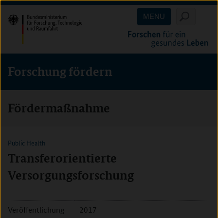
Direkt
Direkt
Direkt
MENU
zum
zum
zur
Inhalt
Hauptmenu
Suche
(Eingabetaste)
(Eingabetaste)
(Eingabetaste)
Forschung fördern
Fördermaßnahme
Public Health
Transferorientierte
Versorgungsforschung
Veröffentlichung
2017