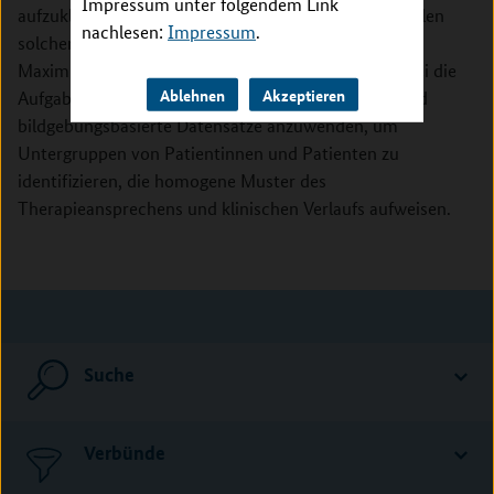
Impressum unter folgendem Link
aufzuklären, die den spezifischen Krankheitsmerkmalen
nachlesen:
Impressum
.
solcher Untergruppen zugrunde liegen. Die Ludwig-
Maximilians-Universität München übernimmt hierbei die
Ablehnen
Akzeptieren
Aufgabe, maschinelle Lernverfahren auf klinische und
bildgebungsbasierte Datensätze anzuwenden, um
Untergruppen von Patientinnen und Patienten zu
identifizieren, die homogene Muster des
Therapieansprechens und klinischen Verlaufs aufweisen.
Suche
Verbünde