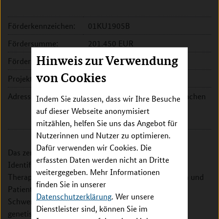
Förderkennzeichen:
01KU1905B
Fördersumme:
201.450 EUR
Hinweis zur Verwendung
Förderzeitraum:
2019 - 2023
von Cookies
Projektleitung:
Prof. Nikolaos Koutsouleris
Adresse:
Klinikum der Universität München
Indem Sie zulassen, dass wir Ihre Besuche
Marchioninistr. 15
auf dieser Webseite anonymisiert
81377 München
mitzählen, helfen Sie uns das Angebot für
Nutzerinnen und Nutzer zu optimieren.
Dafür verwenden wir Cookies. Die
Das zentrale Ziel dieses Verbundvorhabens ist die
erfassten Daten werden nicht an Dritte
Identifikation und biologische Charakterisierung von
weitergegeben. Mehr Informationen
Therapie-relevanten Untergruppen von Patientinnen und
finden Sie in unserer
Patienten, die an Schizophrenie erkrankt sind. Ein
Datenschutzerklärung
. Wer unsere
Schwerpunkt des interdisziplinären Projekts ist, die
Dienstleister sind, können Sie im
genetischen und neurobiologischen Mechanismen