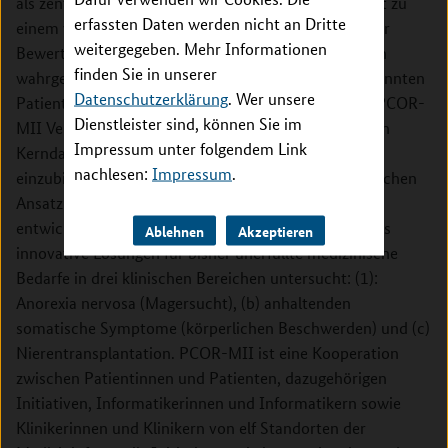
als zentrale Behandlungsziele anzustreben. Dies führt zu
erfassten Daten werden nicht an Dritte
einem wachsenden Bedarf an robusten Methoden zur
weitergegeben. Mehr Informationen
Bewertung des durch die Patientinnen und Patienten
finden Sie in unserer
wahrgenommenen Gesundheitszustands, der sogenannten
Datenschutzerklärung
. Wer unsere
Patient-Reported Outcomes (PROs). Hier setzt der PCOR-
Dienstleister sind, können Sie im
MII Verbund an mit dem Ziel, PROs in den nationalen
Impressum unter folgendem Link
Kerndatensatz der Medizininformatik-Initiative
nachlesen:
Impressum
.
einzubinden. Dazu wird das Projekt einen systematischen
Ansatz für die Erfassung und Integration von PROs
entwickeln und dessen Wert demonstrieren, indem es
Ablehnen
Akzeptieren
innovative Lösungen für bisher unerfüllte medizinische
Bedarfe in drei klinischen Bereichen untersucht: (1):
Anorexia nervosa (Magersucht), (b) anhaltenden
somatische Symptome (körperlichen Beschwerden) und (c)
Nierentransplantation. PCOR-MII ist eine Kooperation
zwischen Patientinnen und Patienten, dazugehörigen
Initiativen, Informatikerinnen und Informatikern sowie
Klinikerinnen und Klinikern von elf Standorten der