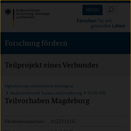
Direkt
Direkt
Direkt
MENU
zum
zum
zur
Inhalt
Hauptmenu
Suche
(Eingabetaste)
(Eingabetaste)
(Eingabetaste)
Forschung fördern
Teilprojekt eines Verbundes
Digitalisierung und Künstliche Intelligenz
Medizininformatik Ausbau und Erweiterung
PCOR-MII
Teilvorhaben Magdeburg
Förderkennzeichen:
01ZZ2321G