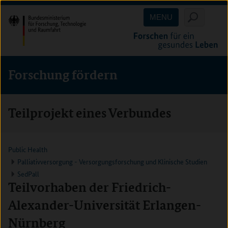
Direkt
Direkt
Direkt
MENU
zum
zum
zur
Inhalt
Hauptmenu
Suche
(Eingabetaste)
(Eingabetaste)
(Eingabetaste)
Forschung fördern
Teilprojekt eines Verbundes
Public Health
Palliativversorgung - Versorgungsforschung und Klinische Studien
SedPall
Teilvorhaben der Friedrich-
Alexander-Universität Erlangen-
Nürnberg