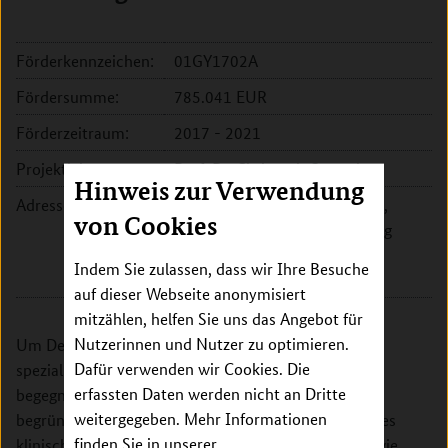
Förderkennzeichen:
01GY1702A
Fördersumme:
785.041 EUR
Förderzeitraum:
2017 - 2021
Projektleitung:
Prof. Dr. Christoph Ostgathe
Hinweis zur Verwendung
Adresse:
Universitätsklinikum Erlangen,
von Cookies
Palliativmedizinische Abteilung
Krankenhausstr. 12
Indem Sie zulassen, dass wir Ihre Besuche
91054 Erlangen
auf dieser Webseite anonymisiert
mitzählen, helfen Sie uns das Angebot für
Nutzerinnen und Nutzer zu optimieren.
Um Defiziten der Durchführung der Sedierung in der
Dafür verwenden wir Cookies. Die
spezialisierten Palliativversorgung in Deutschland zu
erfassten Daten werden nicht an Dritte
begegnen, soll ein konzeptionell und empirisch
weitergegeben. Mehr Informationen
begründetes Rahmenwerk entwickelt werden, welches
finden Sie in unserer
klinisch, ethisch und rechtlich relevante Aspekte sowie