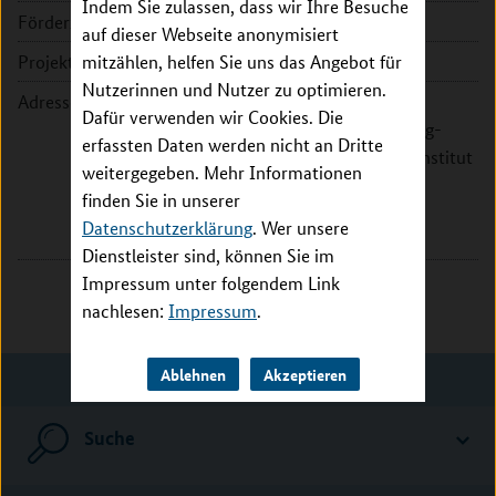
Indem Sie zulassen, dass wir Ihre Besuche
Förderzeitraum:
2018 - 2022
auf dieser Webseite anonymisiert
Projektleitung:
mitzählen, helfen Sie uns das Angebot für
Prof. Dr. Sascha Köpke
Nutzerinnen und Nutzer zu optimieren.
Adresse:
Universität zu Lübeck -
Dafür verwenden wir Cookies. Die
Universitätsklinikum Schleswig-
erfassten Daten werden nicht an Dritte
Holstein - Campus Lübeck - Institut
weitergegeben. Mehr Informationen
für Sozialmedizin
finden Sie in unserer
Ratzeburger Allee 160
Datenschutzerklärung
. Wer unsere
23562 Lübeck
Dienstleister sind, können Sie im
Impressum unter folgendem Link
nachlesen:
Impressum
.
Ablehnen
Akzeptieren
Suche