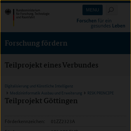
Direkt
Direkt
Direkt
MENU
zum
zum
zur
Inhalt
Hauptmenu
Suche
(Eingabetaste)
(Eingabetaste)
(Eingabetaste)
Forschung fördern
Teilprojekt eines Verbundes
Digitalisierung und Künstliche Intelligenz
Medizininformatik Ausbau und Erweiterung
RISK PRINCIPE
Teilprojekt Göttingen
Förderkennzeichen:
01ZZ2323A