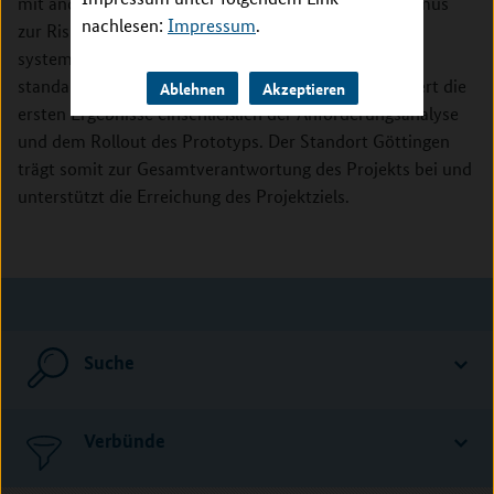
mit anderen Partnern an der Erstellung des Algorithmus
nachlesen:
Impressum
.
zur Risikoprädiktion. Dazu führt Göttingen eine
systematische Literaturrecherche durch, bereitet die
standardisierte Infektionssurveillance vor und validiert die
Ablehnen
Akzeptieren
ersten Ergebnisse einschließlich der Anforderungsanalyse
und dem Rollout des Prototyps. Der Standort Göttingen
trägt somit zur Gesamtverantwortung des Projekts bei und
unterstützt die Erreichung des Projektziels.
Suche
Verbünde