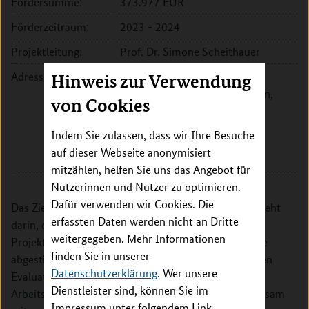
Fördersumme:
373.977 EUR
Förderzeitraum:
2023 - 2024
Projektleitung:
Prof. Dr. Simone Scheithauer
Adresse:
Georg-August-Universität
Hinweis zur Verwendung
Göttingen, Universitätsmedizin,
von Cookies
Zentrum Radiologie, Abt.
Neuroradiologie
Indem Sie zulassen, dass wir Ihre Besuche
Robert-Koch-Str. 40
auf dieser Webseite anonymisiert
37075 Göttingen
mitzählen, helfen Sie uns das Angebot für
Nutzerinnen und Nutzer zu optimieren.
Dafür verwenden wir Cookies. Die
Das Ziel des Teilprojekts am Standort Göttingen besteht
erfassten Daten werden nicht an Dritte
darin, die Leitung des Kernteams und die
weitergegeben. Mehr Informationen
Projektkoordination zu übernehmen und dadurch die
finden Sie in unserer
abgestimmte Forschung und Entwicklung sowie deren
Datenschutzerklärung
. Wer unsere
Evaluation zu leiten. Göttingen übernimmt in zwei
Dienstleister sind, können Sie im
Arbeitspaketen die (Co-)Leitung und arbeitet gemeinsam
Impressum unter folgendem Link