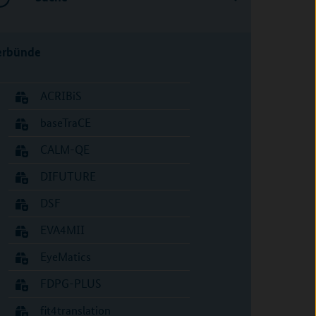
erbünde
ACRIBiS
baseTraCE
CALM-QE
DIFUTURE
DSF
EVA4MII
EyeMatics
FDPG-PLUS
fit4translation