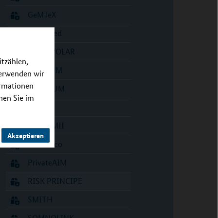
GeMTeX
HiGHmed
INTERPOLAR
itzählen,
MII_NUM
verwenden wir
ormationen
MIRACUM
nnen Sie im
OMI
PCOR-MII
Akzeptieren
PM4Onco
PrivateAIM
RISK PRINCIPE
SMITH
SOMNOLINK