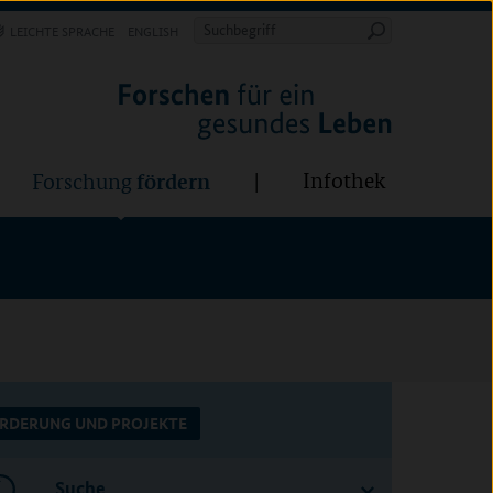
Forschung
Infothek
estalten
fördern
Suchbegriff
LEICHTE SPRACHE
ENGLISH
Suche
starten
BÜNDE:
fördern
Infothek
Forschung
RDERUNG UND PROJEKTE
Suche