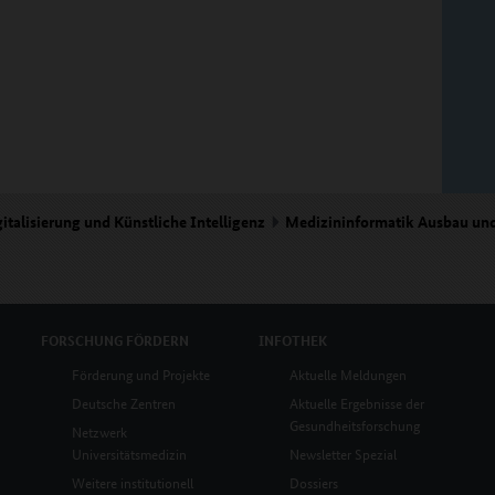
italisierung und Künstliche Intelligenz
Medizininformatik Ausbau un
FORSCHUNG
FÖRDERN
INFOTHEK
Förderung und Projekte
Aktuelle Meldungen
Deutsche Zentren
Aktuelle Ergebnisse der
Gesundheitsforschung
Netzwerk
Universitätsmedizin
Newsletter Spezial
Weitere institutionell
Dossiers