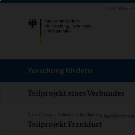
Direkt
Direkt
Direkt
START
BEKANNT
zum
zum
zur
FORSCHUNG FÖRDERN
Inhalt
Hauptmenu
Suche
(Eingabetaste)
(Eingabetaste)
(Eingabetaste)
Forschung fördern
Teilprojekt eines Verbundes
Digitalisierung und Künstliche Intelligenz
Medizininformati
Teilprojekt Frankfurt