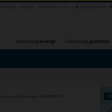
Forschung
Forschung
bewegt
g
MACHUNGEN
ÜBERSICHT
DATENSCHUTZ
PRESSE
GEBÄRDENSPRACHE
VER
bewegt
gestalten
Forschung
Forschung
k Ausbau und Erweiterung
RISK PRINCIPE
FÖ