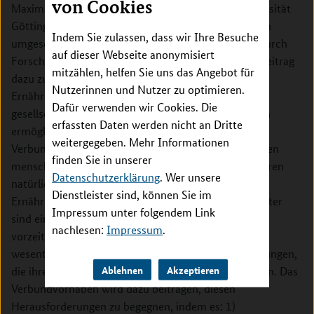
von Cookies
Maximilians-Universität (LMU) München, der Universität
Göttingen und der Technischen Universität München
Indem Sie zulassen, dass wir Ihre Besuche
umgesetzt wird. Ziel des Verbundvorhabens ist es, durch
auf dieser Webseite anonymisiert
Forschung und ihre Umsetzung in die Praxis einen Beitrag
mitzählen, helfen Sie uns das Angebot für
dazu zu leisten, dass eine gesunde und nachhaltige
Nutzerinnen und Nutzer zu optimieren.
Ernährungsweise im Alltag für alle durch günstige
Dafür verwenden wir Cookies. Die
gesellschaftliche und politische Rahmenbedingungen
erfassten Daten werden nicht an Dritte
ermöglicht und gefördert wird. Hintergrund des
weitergegeben. Mehr Informationen
Verbundvorhabens sind die Zusammenhänge zwischen
finden Sie in unserer
menschlicher Gesundheit, der Gesellschaft und unseren
Datenschutzerklärung
. Wer unsere
natürlichen Lebensgrundlagen im globalen
Dienstleister sind, können Sie im
Ernährungssystem. Unausgewogene Ernährungsmuster
Impressum unter folgendem Link
sind ein wichtiger Risikofaktor für Krankheit und
nachlesen:
Impressum
.
vorzeitigen Tod, und das Ernährungssystem ist eine
wesentliche Antriebskraft globaler Umweltveränderungen,
Ablehnen
Akzeptieren
die ihrerseits Auswirkungen auf die Gesundheit haben. Das
Verbundvorhaben wird dazu beitragen, diesen
Herausforderungen zu begegnen, indem es: 1)