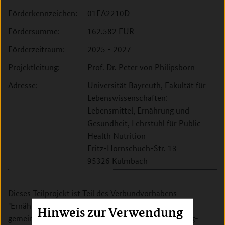
Förderkennzeichen:
01EA2210D
Fördersumme:
162.582 EUR
Förderzeitraum:
2025 - 2027
Projektleitung:
Prof. Dr. Peter von Philipsborn
Adresse:
Universität Bayreuth, Fakultät für
Lebenswissenschaften:
Lebensmittel, Ernährung und
Gesundheit, Lehrstuhl für Public
Health Nutrition
Fritz-Hornschuch-Str. 13
95326 Kulmbach
Dieses Teilprojekt ist Teil des Verbundvorhabens
"Ernährungsumfelder für planetare Gesundheit", das
Hinweis zur Verwendung
gemeinsam von der Universität Bayreuth, der Ludwig-