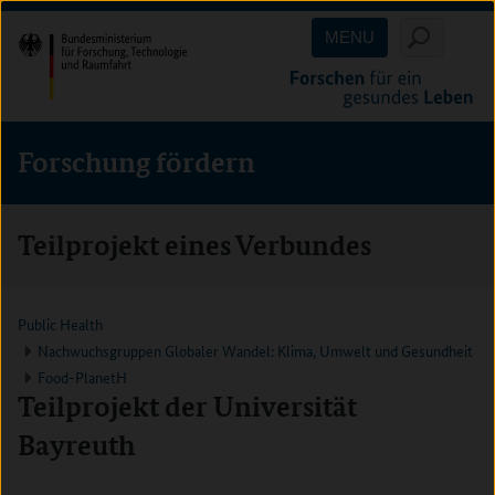
Direkt
Direkt
Direkt
MENU
zum
zum
zur
Inhalt
Hauptmenu
Suche
(Eingabetaste)
(Eingabetaste)
(Eingabetaste)
Forschung fördern
Teilprojekt eines Verbundes
Public Health
Nachwuchsgruppen Globaler Wandel: Klima, Umwelt und Gesundheit
Food-PlanetH
Teilprojekt der Universität
Bayreuth