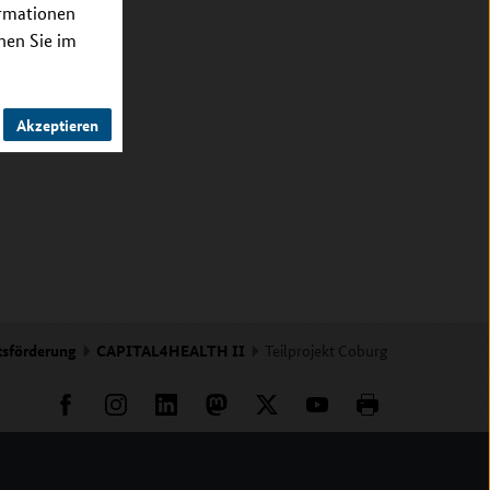
ormationen
nnen Sie im
Akzeptieren
tsförderung
CAPITAL4HEALTH II
Teilprojekt Coburg