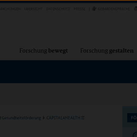
Forschung
Forschung
bewegt
g
MACHUNGEN
ÜBERSICHT
DATENSCHUTZ
PRESSE
GEBÄRDENSPRACHE
bewegt
gestalten
Forschung
Forschung
d Gesundheitsförderung
CAPITAL4HEALTH II
FÖ