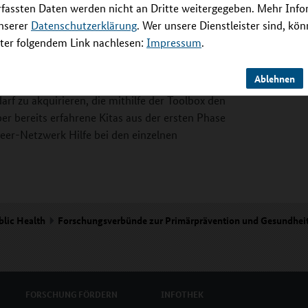
rfassten Daten werden nicht an Dritte weitergegeben. Mehr Inf
tiplikator*innen; 4) Entwicklung einer
unserer
Datenschutzerklärung
. Wer unsere Dienstleister sind, kö
n (kooperative Planungsgruppe); 5) Entwicklung
er folgendem Link nachlesen:
Impressum
.
tern. In einer kooperativen Planungsgruppe
ten Phase weiterentwickelt und als Toolbox
Ablehnen
indern wird in den Prozess integriert.
rf zu akquirieren, die mithilfe der Toolbox den
r bereits erfahrene Kitas aus der ersten Phase
eer-Netzwerk Hilfe bei den einzelnen
blic Health
Forschungsverbünde zur Primärprävention und Gesundhei
FORSCHUNG
FÖRDERN
INFOTHEK