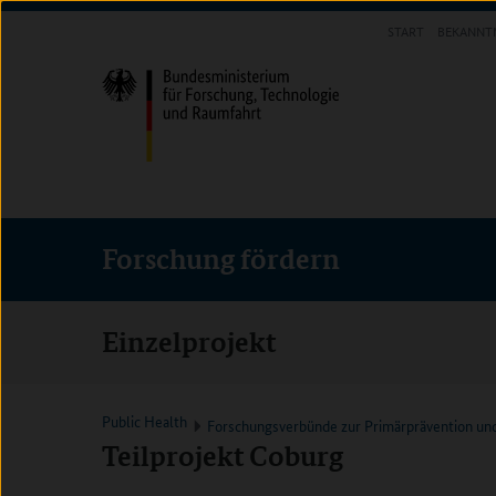
Direkt
Direkt
Direkt
START
BEKANNT
zum
zum
zur
FORSCHUNG FÖRDERN
Inhalt
Hauptmenu
Suche
(Eingabetaste)
(Eingabetaste)
(Eingabetaste)
Forschung fördern
Einzelprojekt
Public Health
Forschungsverbünde zur Primärprävention un
Teilprojekt Coburg