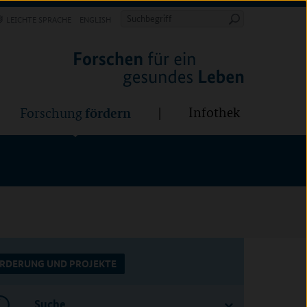
Forschung
Infothek
estalten
fördern
Suchbegriff
LEICHTE SPRACHE
ENGLISH
Suche
starten
fördern
Infothek
Forschung
RDERUNG UND PROJEKTE
Suche