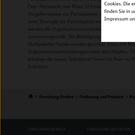
Cookies. Die e
Peer-Netzwerks von Kitas; 3) Empowerment von Mul
finden Sie in 
Vorgehensweise zur Partizipation von Stakeholder
Impressum unt
einer Strategie zur Partizipation von Kindern & El
werden die Organisationsentwicklungstools der ers
zusammengestellt. Die Beteiligung von Eltern und K
Multiplikator*innen werden geschult, Kitas mit Beda
Organisationsentwicklungsprozess durchlaufen. Übe
erhalten die neuen Teilnehmer*innen im Peer-to-P
Schritten.
Forschung
fördern
Förderung und Projekte
Pu
Startseite
FORSCHUNG
BEWEGT
FORSCHUNG
GESTALTEN