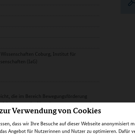
Wissenschaften Coburg, Institut für
senschaften (IaG)
eicht, die im Bereich Bewegungsförderung
rreichen, muss das Vorgehen angepasst werden.
 zur Verwendung von Cookies
 Erprobung von Strategien zur Verbesserung
hungschancen) von Kindern und pädagogischen
ssen, dass wir Ihre Besuche auf dieser Webseite anonymisiert m
twicklungsbedarf. Ziele im Einzelnen sind: 1)
 das Angebot für Nutzerinnen und Nutzer zu optimieren. Dafür 
onsentwicklungstools; 2) Aufbau eines Peer-to-