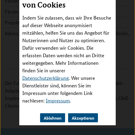
Fördersumme:
149.609 EUR
von Cookies
Förderzeitraum:
2023 - 2024
Indem Sie zulassen, dass wir Ihre Besuche
Projektleitung:
PD Dr. Tobias Penzkofer
auf dieser Webseite anonymisiert
mitzählen, helfen Sie uns das Angebot für
Adresse:
Charité - Universitätsmedizin Berlin,
Nutzerinnen und Nutzer zu optimieren.
Klinik für Radiologie und
Dafür verwenden wir Cookies. Die
Kinderradiologie
erfassten Daten werden nicht an Dritte
Charitéplatz 1
weitergegeben. Mehr Informationen
10117 Berlin
finden Sie in unserer
Datenschutzerklärung
. Wer unsere
Der Fokus des Teilvorhabens liegt auf dem DICOM-Web-
Dienstleister sind, können Sie im
Adapter, der Referenz-Gateway-Server/Client-
Impressum unter folgendem Link
Implementierung und Einführung und Bewertung des OMI-
nachlesen:
Impressum
.
Clients.
Ablehnen
Akzeptieren