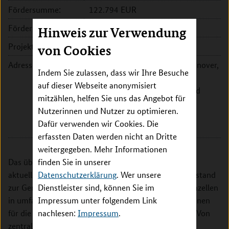
Fördersumme:
122.794 EUR
Förderzeitraum:
2016 - 2020
Hinweis zur Verwendung
Projektleitung:
Prof. Dr. Tobias Cantz
von Cookies
Adresse:
Medizinische Hochschule Hannover,
Indem Sie zulassen, dass wir Ihre Besuche
Exzellenzcluster REBIRTH, AG
auf dieser Webseite anonymisiert
Translationale Hepatologie und
mitzählen, helfen Sie uns das Angebot für
Stammzellenbiologie
Nutzerinnen und Nutzer zu optimieren.
Carl-Neuberg-Str. 1
Dafür verwenden wir Cookies. Die
30625 Hannover
erfassten Daten werden nicht an Dritte
weitergegeben. Mehr Informationen
finden Sie in unserer
Das übergeordnete Ziel dieses Teilprojekts ist es, den
Datenschutzerklärung
. Wer unsere
aktuellen und absehbaren biomedizinischen Wissensstand
Dienstleister sind, können Sie im
zur Genomeditierung humaner Embryonen und Keimzellen
Impressum unter folgendem Link
in umfassenden Analysen und in Ad-hoc-Konsultationen
nachlesen:
Impressum
.
für die normativen Projektmitarbeiter zu erarbeiten. Von
zentraler Bedeutung dabei sollen zwei