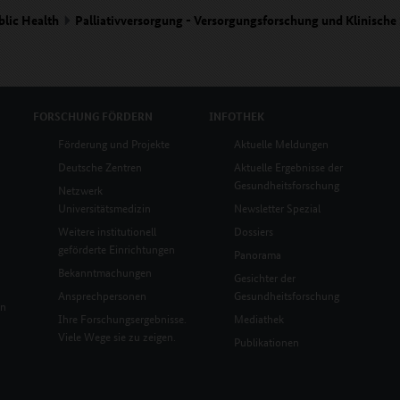
blic Health
Palliativversorgung - Versorgungsforschung und Klinische
FORSCHUNG
FÖRDERN
INFOTHEK
Förderung und Projekte
Aktuelle Meldungen
Deutsche Zentren
Aktuelle Ergebnisse der
Gesundheitsforschung
Netzwerk
Universitätsmedizin
Newsletter Spezial
Weitere institutionell
Dossiers
geförderte Einrichtungen
Panorama
Bekanntmachungen
Gesichter der
Ansprechpersonen
Gesundheitsforschung
en
Ihre Forschungsergebnisse.
Mediathek
Viele Wege sie zu zeigen.
Publikationen