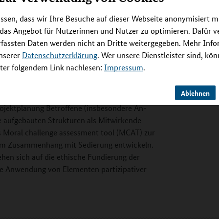
 Einsatz von sedierenden Medikamenten und
ssen, dass wir Ihre Besuche auf dieser Webseite anonymisiert m
asis der Empfehlungen unterstützt. Neben einem
 das Angebot für Nutzerinnen und Nutzer zu optimieren. Dafür 
heidungsfindung ("clinical decision support
rfassten Daten werden nicht an Dritte weitergegeben. Mehr Inf
orlagen sowie ein Instrument zur Analyse
unserer
Datenschutzerklärung
. Wer unsere Dienstleister sind, kö
en sowohl klinische als auch ethische und
er folgendem Link nachlesen:
Impressum
.
eichterung einer Implementierung werden
l wird in je zwei Einrichtungen der
Ablehnen
der stationären Palliativversorgung pilotiert.
rojektplanung Betroffene (insbesondere An-
e aufgebauten Strukturen als Mitwirkende
s Moral challenge assessment tool (MCAT) zur
e im Zusammenhang mit Sedierung entwickeln.
ehen sich auf die ethische Fundierung der
ie Anwendung von Elementen partizipativer