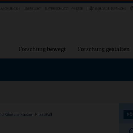
Forschung
Forschung
bewegt
g
MACHUNGEN
ÜBERSICHT
DATENSCHUTZ
PRESSE
GEBÄRDENSPRACHE
VER
bewegt
gestalten
Forschung
Forschung
nd Klinische Studien
iSedPall
FÖ