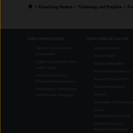
Forschung
fördern
Förderung und Projekte
Pu
Startseite
FORSCHUNG
BEWEGT
FORSCHUNG
GESTALTEN
Transfer: Vom Labor ans
Volkskrankheiten
Krankenbett
Public Health
Digitale Gesundheit: Daten
Globale Gesundheit
helfen heilen
Personalisierte Medizin
Medizintechnik und
Gesundheitswirtschaft
Gesundheitstechnologien
Wirkstoffforschung
Partizipation: Patientinnen
Bioethik
und Patienten beteiligen
Methoden und Struktur
Forum
Gesundheitsforschung
Digitalisierung und
Künstliche Intelligenz