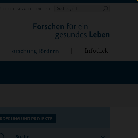
Forschung
Infothek
estalten
fördern
Suchbegriff
LEICHTE SPRACHE
ENGLISH
Suche
starten
BÜNDE:
fördern
Infothek
Forschung
RDERUNG UND PROJEKTE
Suche