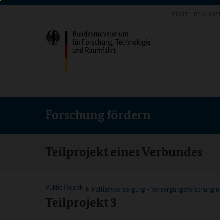
Direkt
Direkt
Direkt
START
BEKANNT
zum
zum
zur
FORSCHUNG FÖRDERN
Inhalt
Hauptmenu
Suche
(Eingabetaste)
(Eingabetaste)
(Eingabetaste)
Forschung fördern
Teilprojekt eines Verbundes
Public Health
Palliativversorgung - Versorgungsforschung u
Teilprojekt 3