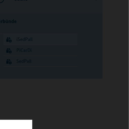
erbünde
iSedPall
PiCarDi
SedPall