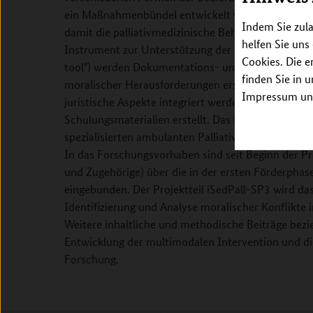
ein Maßnahmenbündel entwickelt werden, das den
Indem Sie zula
damit die palliativmedizinische Behandlung auf B
helfen Sie uns
Instrument zur Unterstützung der klinischen Entsc
Cookies. Die e
tool") werden Dokumentations- und Einwilligungsv
finden Sie in 
moralischer Herausforderungen erstellt. Dabei soll
Impressum unt
juristische Aspekte integriert werden. Für die Erl
Schulungsmaterialien erstellt. Das Maßnahmenbünde
spezialisierten ambulanten Palliativversorgung und 
In das Forschungsvorhaben sind seit Beginn der P
und Zugehörige) über die in der ersten Förderphas
eingebunden. Der Projektteil iSedPall-SP3 wird da
Identifizierung und Analyse moralischer Konflikt
Weitere inhaltliche und methodische Beiträge bezi
Entwicklung der multimodalen Intervention und d
Forschung.