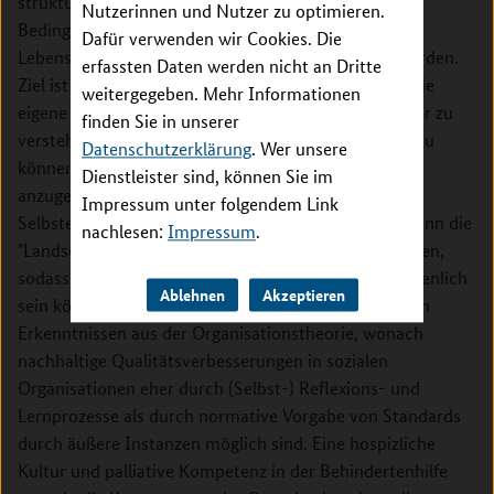
strukturelle, prozessuale und organisationskulturelle
Nutzerinnen und Nutzer zu optimieren.
Bedingungsfaktoren für eine gute Begleitung am
Dafür verwenden wir Cookies. Die
Lebensende einer genaueren Analyse unterzogen werden.
erfassten Daten werden nicht an Dritte
Ziel ist es, Organisationen in die Lage zu versetzen, die
weitergegeben. Mehr Informationen
eigene Kultur und die Prozesse und Strukturen besser zu
finden Sie in unserer
verstehen und "im Lichte der UN-BRK" einschätzen zu
Datenschutzerklärung
. Wer unsere
können, um Entwicklungsbedarfe der Organisation
Dienstleister sind, können Sie im
anzugehen. Dafür sollen im Zuge des Projektes
Impressum unter folgendem Link
Selbstevaluationsinstrumente entwickelt werden. Denn die
nachlesen:
Impressum
.
"Landschaft" der Behindertenhilfe ist extrem heterogen,
sodass einheitliche Konzepte und Methoden nicht dienlich
Ablehnen
Akzeptieren
sein können. Dieser Zugang entspricht auch zentralen
Erkenntnissen aus der Organisationstheorie, wonach
nachhaltige Qualitätsverbesserungen in sozialen
Organisationen eher durch (Selbst-) Reflexions- und
Lernprozesse als durch normative Vorgabe von Standards
durch äußere Instanzen möglich sind. Eine hospizliche
Kultur und palliative Kompetenz in der Behindertenhilfe