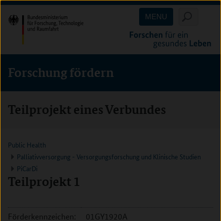
Direkt
Direkt
Direkt
MENU
zum
zum
zur
Inhalt
Hauptmenu
Suche
(Eingabetaste)
(Eingabetaste)
(Eingabetaste)
Forschung fördern
Teilprojekt eines Verbundes
Public Health
Palliativversorgung - Versorgungsforschung und Klinische Studien
PiCarDi
Teilprojekt 1
Förderkennzeichen:
01GY1920A