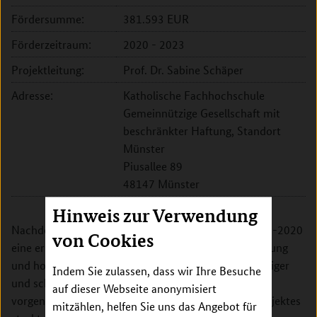
Fördersumme:
381.593 EUR
Förderzeitraum:
2020 - 2023
Projektleitung:
Prof. Dr. Sabine Schäper
Adresse:
Katholische Fachhochschule
Gemeinnützige Gesellschaft mit
beschränkter Haftung, Standort
Münster
Piusallee 89
48147 Münster
Hinweis zur Verwendung
Nachdem das Projekt PiCarDi-D in der Laufzeit 2018-2020
von Cookies
eine erste Bestandsaufnahme zur palliativen Versorgung
und hospizlichen Begleitung von Menschen mit geistiger
Indem Sie zulassen, dass wir Ihre Besuche
und schwerer Behinderung in der Behindertenhilfe
auf dieser Webseite anonymisiert
vorgenommen hat, sollen in der Fortführung des Projektes
mitzählen, helfen Sie uns das Angebot für