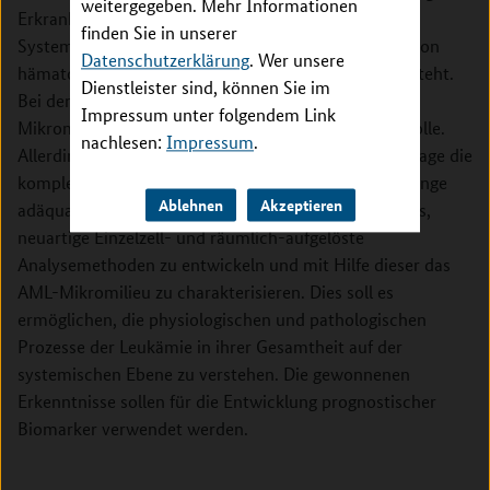
weitergegeben. Mehr Informationen
Erkrankung des hämatopoetischen (blutbildenden)
finden Sie in unserer
Systems im Knochenmark, die durch die Entartung von
Datenschutzerklärung
. Wer unsere
hämatopoetischen Stamm- und Vorläuferzellen entsteht.
Dienstleister sind, können Sie im
Bei der Entwicklung dieser Erkrankung spielt das
Impressum unter folgendem Link
Mikromilieu im Knochenmark eine herausragende Rolle.
nachlesen:
Impressum
.
Allerdings sind derzeitige Technologien nicht in der Lage die
komplexen molekularen und zellulären Zusammenhänge
Ablehnen
Akzeptieren
adäquat darzustellen. Das Ziel dieses Vorhabens ist es,
neuartige Einzelzell- und räumlich-aufgelöste
Analysemethoden zu entwickeln und mit Hilfe dieser das
AML-Mikromilieu zu charakterisieren. Dies soll es
ermöglichen, die physiologischen und pathologischen
Prozesse der Leukämie in ihrer Gesamtheit auf der
systemischen Ebene zu verstehen. Die gewonnenen
Erkenntnisse sollen für die Entwicklung prognostischer
Biomarker verwendet werden.