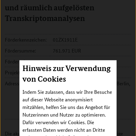
und räumlich aufgelösten
Transkriptomanalysen
Förderkennzeichen:
01ZX1911E
Fördersumme:
761.971 EUR
Förderzeitraum:
2021 - 2024
Hinweis zur Verwendung
Projektleitung:
Dr. Simon Haas
von Cookies
Adresse:
Charité - Universitätsmedizin Berlin,
Charité-BIH Centrum für
Indem Sie zulassen, dass wir Ihre Besuche
Therapieforschung
auf dieser Webseite anonymisiert
Charitéplatz 1
mitzählen, helfen Sie uns das Angebot für
10117 Berlin
Nutzerinnen und Nutzer zu optimieren.
Dafür verwenden wir Cookies. Die
erfassten Daten werden nicht an Dritte
Die akute myeloische Leukämie (AML) ist eine bösartige