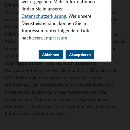
weitergegeben. Mehr Informationen
Erkrankung des hämatopoetischen (blutbildenden)
finden Sie in unserer
Systems im Knochenmark, die durch die Entartung von
Datenschutzerklärung
. Wer unsere
hämatopoetischen Stamm- und Vorläuferzellen entsteht.
Dienstleister sind, können Sie im
Bei der Entwicklung dieser Erkrankung spielt das
Impressum unter folgendem Link
Mikromilieu im Knochenmark eine herausragende Rolle.
nachlesen:
Impressum
.
Allerdings sind derzeitige Technologien nicht in der Lage die
komplexen molekularen und zellulären Zusammenhänge
Ablehnen
Akzeptieren
adäquat darzustellen. Das Ziel dieses Vorhabens ist es,
neuartige Einzelzell- und räumlich-aufgelöste
Analysemethoden zu entwickeln und mit Hilfe dieser das
AML-Mikromilieu zu charakterisieren. Dies soll es
ermöglichen, die physiologischen und pathologischen
Prozesse der Leukämie in ihrer Gesamtheit auf der
systemischen Ebene zu verstehen. Die gewonnenen
Erkenntnisse sollen für die Entwicklung prognostischer
Biomarker verwendet werden.