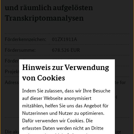
und räumlich aufgelösten
Transkriptomanalysen
Förderkennzeichen:
01ZX1911A
Fördersumme:
678.526 EUR
Förderzeitraum:
2020 - 2020
Hinweis zur Verwendung
Projektleitung:
Dr. Simon Haas
von Cookies
Adresse:
HI-STEM - Heidelberg Institute for
Stem Cell Technology and
Indem Sie zulassen, dass wir Ihre Besuche
Experimental Medicine gGmbH
auf dieser Webseite anonymisiert
Im Neuenheimer Feld 280
mitzählen, helfen Sie uns das Angebot für
69120 Heidelberg
Nutzerinnen und Nutzer zu optimieren.
Dafür verwenden wir Cookies. Die
erfassten Daten werden nicht an Dritte
Die akute myeloische Leukämie (AML) ist eine bösartige