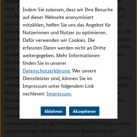
Blutgefäßes am Herzen, so dass der Blutfluss gestoppt
wird. Oftmals sind jedoch auch weitere Herzkranzgefäße
Indem Sie zulassen, dass wir Ihre Besuche
von Ablagerungen betroffen. Tritt ein Herzinfarkt auf, ist
auf dieser Webseite anonymisiert
eine schnelle Diagnose und Behandlung notwendig, um
mitzählen, helfen Sie uns das Angebot für
eine dauerhafte Schädigung des Herzens zu verhindern. Oft
Nutzerinnen und Nutzer zu optimieren.
kann ein Herzinfarkt bereits durch ein Elektrokardiogramm
Dafür verwenden wir Cookies. Die
(EKG) erkannt werden. Dies ist jedoch nicht immer der Fall,
erfassten Daten werden nicht an Dritte
so dass das EKG normal aussehen kann, wobei trotzdem
weitergegeben. Mehr Informationen
ein Herzinfarkt vorliegt. Man spricht dann von einem
finden Sie in unserer
Nicht-ST-Streckenhebungsinfarkt (NSTEMI). Diese
Datenschutzerklärung
. Wer unsere
Infarkte lassen sich dann z. B. durch eine Blutuntersuchung
Dienstleister sind, können Sie im
erkennen. Infarkte, welche im EKG erkennbar sind, werden
Impressum unter folgendem Link
durch die Wiedereröffnung des Infarktgefäßes und die
nachlesen:
Impressum
.
Behandlung der anderen Engstellen behandelt, während
beim NSTEMI für diese Behandlung noch keine
Ablehnen
Akzeptieren
ausreichende Datengrundlage vorhanden ist. Ziel der
vorliegenden Studie bei Patienten mit NSTEMI ist es daher,
zu untersuchen, ob die vollständige Behandlung aller