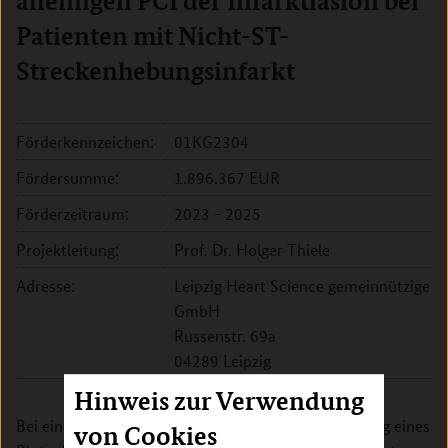
alleinigen PCI der Infarktläsion bei
Patienten mit Nicht-ST-
Streckenhebungsinfarkt
Förderkennzeichen:
01KG2304
Fördersumme:
1.896.367 EUR
Förderzeitraum:
2023 - 2025
Projektleitung:
Prof. Dr. Holger Thiele
Adresse:
Leipzig Heart Science gemeinnützige
GmbH
Russenstr. 69a
04289 Leipzig
Hinweis zur Verwendung
Bei einem Herzinfarkt kommt es zu einer Verstopfung eines
von Cookies