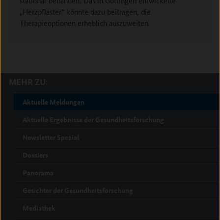
stationär behandelt. Das in Göttingen entwickelte
„Herzpflaster“ könnte dazu beitragen, die
Therapieoptionen erheblich auszuweiten.
MEHR ZU:
Aktuelle Meldungen
Aktuelle Ergebnisse der Gesundheitsforschung
Newsletter Spezial
Dossiers
Panorama
Gesichter der Gesundheitsforschung
Mediathek