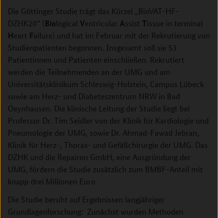
Die Göttinger Studie trägt das Kürzel „BioVAT-HF-
Bio
V
A
T
DZHK20“ (
logical
entricular
ssist
issue in terminal
H
F
eart
ailure) und hat im Februar mit der Rekrutierung von
Studienpatienten begonnen. Insgesamt soll sie 53
Patientinnen und Patienten einschließen. Rekrutiert
werden die Teilnehmenden an der UMG und am
Universitätsklinikum Schleswig-Holstein, Campus Lübeck
sowie am Herz- und Diabeteszentrum NRW in Bad
Oeynhausen. Die klinische Leitung der Studie liegt bei
Professor Dr. Tim Seidler von der Klinik für Kardiologie und
Pneumologie der UMG, sowie Dr. Ahmad-Fawad Jebran,
Klinik für Herz-, Thorax- und Gefäßchirurgie der UMG. Das
DZHK und die Repairon GmbH, eine Ausgründung der
UMG, fördern die Studie zusätzlich zum BMBF-Anteil mit
knapp drei Millionen Euro.
Die Studie beruht auf Ergebnissen langjähriger
Grundlagenforschung: Zunächst wurden Methoden