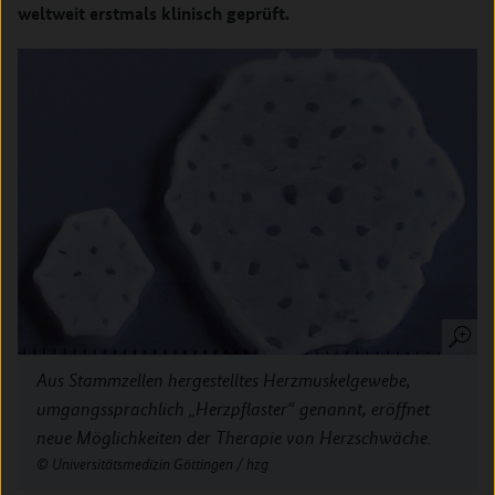
weltweit erstmals klinisch geprüft.
Aus Stammzellen hergestelltes Herzmuskelgewebe,
umgangssprachlich „Herzpflaster“ genannt, eröffnet
neue Möglichkeiten der Therapie von Herzschwäche.
Universitätsmedizin Göttingen / hzg