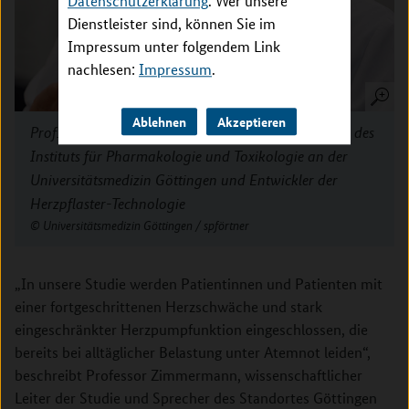
Datenschutzerklärung
. Wer unsere
Dienstleister sind, können Sie im
Impressum unter folgendem Link
nachlesen:
Impressum
.
Ablehnen
Akzeptieren
Prof. Dr. Wolfram-Hubertus Zimmermann, Direktor des
Instituts für Pharmakologie und Toxikologie an der
Universitätsmedizin Göttingen und Entwickler der
Herzpflaster-Technologie
Universitätsmedizin Göttingen / spförtner
„In unsere Studie werden Patientinnen und Patienten mit
einer fortgeschrittenen Herzschwäche und stark
eingeschränkter Herzpumpfunktion eingeschlossen, die
bereits bei alltäglicher Belastung unter Atemnot leiden“,
beschreibt Professor Zimmermann, wissenschaftlicher
Leiter der Studie und Sprecher des Standortes Göttingen