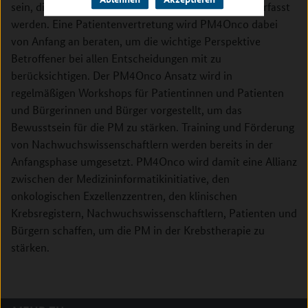
sein, die derzeit außerhalb klinischer Studien kaum erfasst
werden. Eine Patientenvertretung wird PM4Onco dabei
von Anfang an beraten, um die wichtige Perspektive
Betroffener bei allen Entscheidungen mit zu
berücksichtigen. Der PM4Onco Ansatz wird in
regelmäßigen Workshops für Patientinnen und Patienten
und Bürgerinnen und Bürger vorgestellt, um das
Bewusstsein für die PM zu stärken. Training und Förderung
von Nachwuchswissenschaftlern werden bereits in der
Anfangsphase umgesetzt. PM4Onco wird damit eine Allianz
zwischen der Medizininformatikinitiative, den
onkologischen Exzellenzzentren, den klinischen
Krebsregistern, Nachwuchswissenschaftlern, Patienten und
Bürgern schaffen, um die PM in der Krebstherapie zu
stärken.