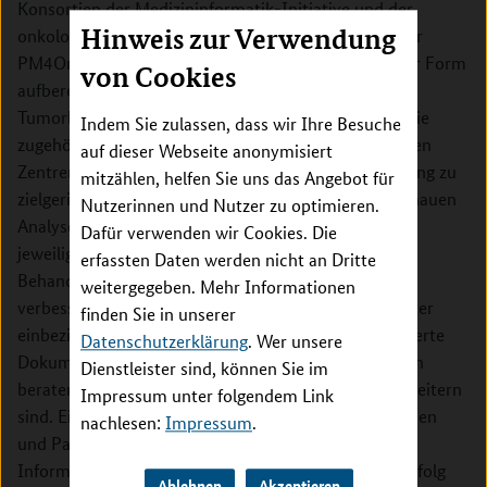
Konsortien der Medizininformatik-Initiative und der
Hinweis zur Verwendung
onkologischen Exzellenzzentren in Deutschland. Über
PM4Onco bereitgestellte Daten werden in geeigneter Form
von Cookies
aufbereitet, um Entscheidungen in molekularen
Tumorboards zu unterstützen. Dieses Konzept und die
Indem Sie zulassen, dass wir Ihre Besuche
zugehörige Infrastruktur werden auf alle 23 beteiligten
auf dieser Webseite anonymisiert
Zentren ausgerollt. Somit wird ein verbesserter Zugang zu
mitzählen, helfen Sie uns das Angebot für
zielgerichteten Therapien geschaffen, der auf der genauen
Nutzerinnen und Nutzer zu optimieren.
Analyse genetischer Veränderungen in Tumoren im
Dafür verwenden wir Cookies. Die
jeweiligen Erkrankungsstadium beruht, und so die
erfassten Daten werden nicht an Dritte
Behandlung und Prognose bei Tumorerkrankungen
weitergegeben. Mehr Informationen
verbessert. PM4Onco wird die klinischen Krebsregister
finden Sie in unserer
einbeziehen und die Datenqualität durch standardisierte
Datenschutzerklärung
. Wer unsere
Dokumentationsroutinen steigern. Klinische Experten
Dienstleister sind, können Sie im
beraten dabei, wie Kerndatensätze für die PM zu erweitern
Impressum unter folgendem Link
sind. Ein wesentlicher Beitrag werden von Patientinnen
nachlesen:
Impressum
.
und Patieten über Fragebögen rückgemeldete
Informationen zu Lebensqualität und Behandlungserfolg
Ablehnen
Akzeptieren