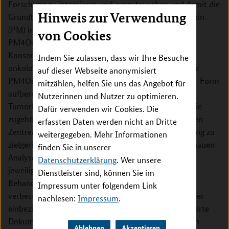
Forschung zu integrieren und auszutauschen und damit die
Hinweis zur Verwendung
Grundlage zur Etablierung der personalisierten Medizin
(PM) in der Krebsbehandlung zu legen. Dazu vereint
von Cookies
PM4Onco die Erfahrung und Vorarbeiten aller vier
Konsortien der Medizininformatik-Initiative und der
Indem Sie zulassen, dass wir Ihre Besuche
onkologischen Exzellenzzentren in Deutschland. Über
auf dieser Webseite anonymisiert
PM4Onco bereitgestellte Daten werden in geeigneter Form
mitzählen, helfen Sie uns das Angebot für
aufbereitet, um Entscheidungen in molekularen
Nutzerinnen und Nutzer zu optimieren.
Tumorboards zu unterstützen. Dieses Konzept und die
Dafür verwenden wir Cookies. Die
zugehörige Infrastruktur werden auf alle 23 beteiligten
erfassten Daten werden nicht an Dritte
Zentren ausgerollt. Somit wird ein verbesserter Zugang zu
weitergegeben. Mehr Informationen
zielgerichteten Therapien geschaffen, der auf der genauen
finden Sie in unserer
Analyse genetischer Veränderungen in Tumoren im
Datenschutzerklärung
. Wer unsere
jeweiligen Erkrankungsstadium beruht, und so die
Dienstleister sind, können Sie im
Behandlung und Prognose bei Tumorerkrankungen
Impressum unter folgendem Link
verbessert. PM4Onco wird die klinischen Krebsregister
nachlesen:
Impressum
.
einbeziehen und die Datenqualität durch standardisierte
Dokumentationsroutinen steigern. Klinische Experten
Ablehnen
Akzeptieren