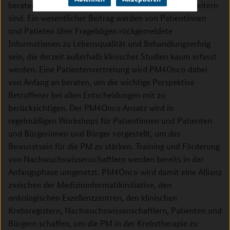
beraten dabei, wie Kerndatensätze für die PM zu erweitern
sind. Ein wesentlicher Beitrag werden von Patientinnen
und Patieten über Fragebögen rückgemeldete
Informationen zu Lebensqualität und Behandlungserfolg
sein, die derzeit außerhalb klinischer Studien kaum erfasst
werden. Eine Patientenvertretung wird PM4Onco dabei
von Anfang an beraten, um die wichtige Perspektive
Betroffener bei allen Entscheidungen mit zu
berücksichtigen. Der PM4Onco Ansatz wird in
regelmäßigen Workshops für Patientinnen und Patienten
und Bürgerinnen und Bürger vorgestellt, um das
Bewusstsein für die PM zu stärken. Training und Förderung
von Nachwuchswissenschaftlern werden bereits in der
Anfangsphase umgesetzt. PM4Onco wird damit eine Allianz
zwischen der Medizininformatikinitiative, den
onkologischen Exzellenzzentren, den klinischen
Krebsregistern, Nachwuchswissenschaftlern, Patienten und
Bürgern schaffen, um die PM in der Krebstherapie zu