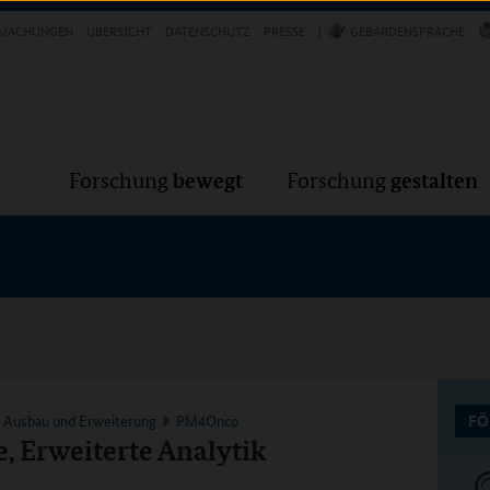
Forschung
Forschung
bewegt
g
MACHUNGEN
ÜBERSICHT
DATENSCHUTZ
PRESSE
GEBÄRDENSPRACHE
VER
bewegt
gestalten
Forschung
Forschung
k Ausbau und Erweiterung
PM4Onco
FÖ
, Erweiterte Analytik