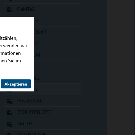
GeMTeX
HiGHmed
INTERPOLAR
itzählen,
MII_NUM
verwenden wir
ormationen
MIRACUM
nnen Sie im
OMI
PCOR-MII
Akzeptieren
PM4Onco
PrivateAIM
RISK PRINCIPE
SMITH
SOMNOLINK