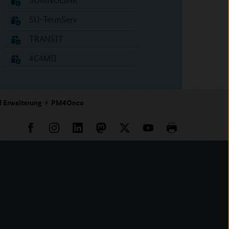
SU-TermServ
TRANSIT
4C4MII
d Erweiterung
PM4Onco