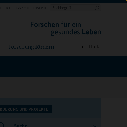
Forschung
Infothek
estalten
fördern
Suchbegriff
LEICHTE SPRACHE
ENGLISH
Suche
starten
BÜNDE:
fördern
Infothek
Forschung
RDERUNG UND PROJEKTE
Suche