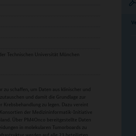
V
 der Technischen Universität München
r zu schaffen, um Daten aus klinischer und
szutauschen und damit die Grundlage zur
er Krebsbehandlung zu legen. Dazu vereint
Konsortien der Medizininformatik-Initiative
hland. Über PM4Onco bereitgestellte Daten
heidungen in molekularen Tumorboards zu
frastruktur werden auf alle 23 beteiligten