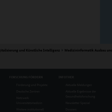
italisierung und Künstliche Intelligenz
Medizininformatik Ausbau un
FORSCHUNG
FÖRDERN
INFOTHEK
Förderung und Projekte
Aktuelle Meldungen
Deutsche Zentren
Aktuelle Ergebnisse der
Gesundheitsforschung
Netzwerk
Universitätsmedizin
Newsletter Spezial
Weitere institutionell
Dossiers