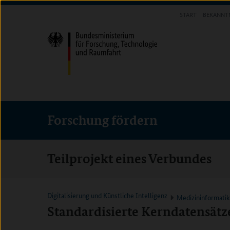
Direkt
Direkt
Direkt
START
BEKANNT
zum
zum
zur
FORSCHUNG FÖRDERN
Inhalt
Hauptmenu
Suche
(Eingabetaste)
(Eingabetaste)
(Eingabetaste)
Forschung fördern
Teilprojekt eines Verbundes
Digitalisierung und Künstliche Intelligenz
Medizininformati
Standardisierte Kerndatensätze