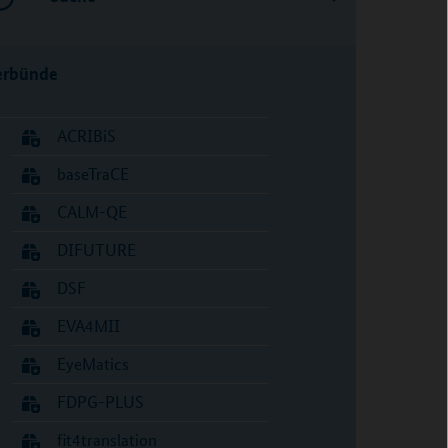
erbünde
ACRIBiS
baseTraCE
CALM-QE
DIFUTURE
DSF
EVA4MII
EyeMatics
FDPG-PLUS
fit4translation