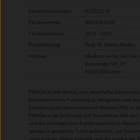
Förderkennzeichen:
01ZZ2322F
Fördersumme:
483.428 EUR
Förderzeitraum:
2023 - 2027
Projektleitung:
Prof. Dr. Martin Boeker
Adresse:
Klinikum rechts der Isar
Ismaninger Str. 22
81675 München
PM4Onco zielt darauf, eine dauerhafte Infrastruktu
biomedizinischer Forschung zu integrieren und au
Etablierung der personalisierten Medizin (PM) in d
PM4Onco die Erfahrung und Vorarbeiten aller vier 
und der onkologischen Exzellenzzentren in Deutsc
werden in geeigneter Form aufbereitet, um Entsc
unterstützen. Dieses Konzept und die zugehörige In