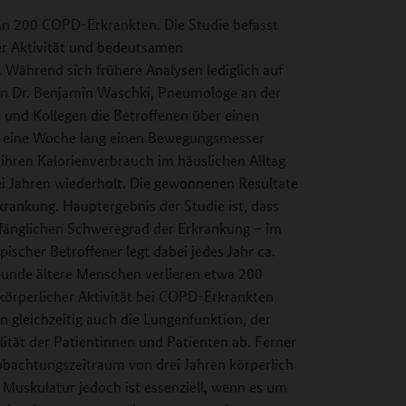
an 200 COPD-Erkrankten. Die Studie befasst
r Aktivität und bedeutsamen
 Während sich frühere Analysen lediglich auf
n Dr. Benjamin Waschki, Pneumologe an der
 und Kollegen die Betroffenen über einen
en eine Woche lang einen Bewegungsmesser
d ihren Kalorienverbrauch im häuslichen Alltag
ei Jahren wiederholt. Die gewonnenen Resultate
krankung. Hauptergebnis der Studie ist, dass
nfänglichen Schweregrad der Erkrankung – im
pischer Betroffener legt dabei jedes Jahr ca.
sunde ältere Menschen verlieren etwa 200
n körperlicher Aktivität bei COPD-Erkrankten
 gleichzeitig auch die Lungenfunktion, der
ität der Patientinnen und Patienten ab. Ferner
bachtungszeitraum von drei Jahren körperlich
 Muskulatur jedoch ist essenziell, wenn es um