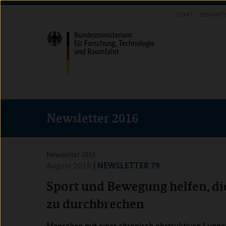
Direkt
Direkt
Direkt
START
BEKANNT
zum
zum
zur
INFOTHEK
Inhalt
Hauptmenu
Suche
(Eingabetaste)
(Eingabetaste)
(Eingabetaste)
Newsletter 2016
Newsletter 2016
| NEWSLETTER 79
August 2016
Sport und Bewegung helfen, di
zu durchbrechen
Menschen mit einer chronisch obstruktiven Lung