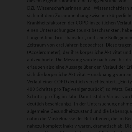
diesem Ergebnis kommt eine Langzeitstudie von
DZL-Wissenschaftlerinnen und -Wissenschaftlern 
sich mit dem Zusammenhang zwischen körperliche
Krankheitsfaktoren der COPD im zeitlichen Verlauf.
einen Untersuchungszeitpunkt beschränkten, habe
LungenClinic Grosshansdorf, und seine Kolleginnen
Zeitraum von drei Jahren beobachtet. Diese trug
(Accelerometer), der ihre körperliche Aktivität un
aufzeichnete. Die Messung wurde nach zwei bis dr
erlauben also eine Aussage über den Verlauf der Er
sich die körperliche Aktivität – unabhängig vom a
Verlauf einer COPD deutlich verschlechtert. „Ein ty
400 Schritte pro Tag weniger zurück“, so Watz. Ge
Schritte pro Tag im Jahr. Damit ist der Verlust vo
deutlich beschleunigt. In der Untersuchung nahmen
allgemeine Gesundheitszustand und die Lebensqual
nahm die Muskelmasse der Betroffenen, die im Beo
nahezu komplett inaktiv waren, dramatisch ab. Die