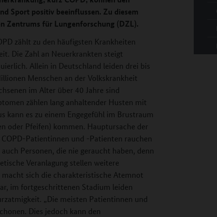
d Sport positiv beeinflussen. Zu diesem
en Zentrums für Lungenforschung (DZL).
OPD zählt zu den häufigsten Krankheiten
it. Die Zahl an Neuerkrankten steigt
uierlich. Allein in Deutschland leiden drei bis
illionen Menschen an der Volkskrankheit
hsenen im Alter über 40 Jahre sind
ptomen zählen lang anhaltender Husten mit
us kann es zu einem Engegefühl im Brustraum
n oder Pfeifen) kommen. Hauptursache der
r COPD-Patientinnen und -Patienten rauchen
 auch Personen, die nie geraucht haben, denn
tische Veranlagung stellen weitere
 macht sich die charakteristische Atemnot
r, im fortgeschrittenen Stadium leiden
rzatmigkeit. „Die meisten Patientinnen und
 schonen. Dies jedoch kann den