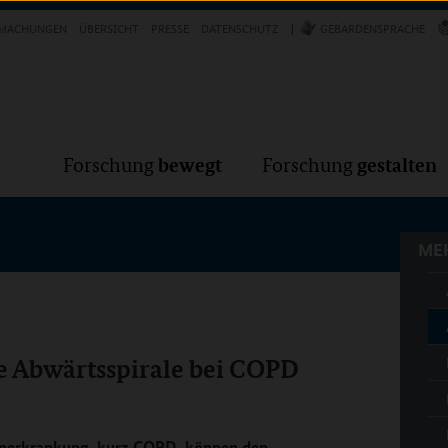
Forschung
Forschung
bewegt
g
MACHUNGEN
ÜBERSICHT
PRESSE
DATENSCHUTZ
GEBÄRDENSPRACHE
MEH
bewegt
gestalten
Forschung
Forschung
MEH
e Abwärtsspirale bei COPD
enerkrankung, kurz COPD, können den