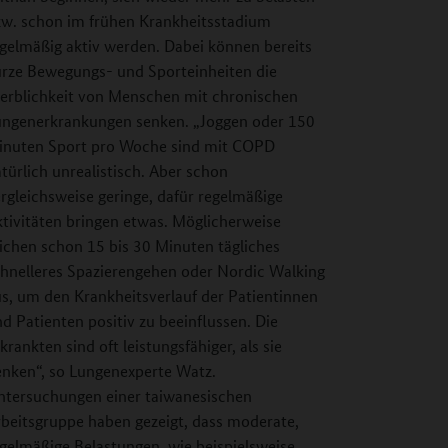
zw. schon im frühen Krankheitsstadium
gelmäßig aktiv werden. Dabei können bereits
urze Bewegungs- und Sporteinheiten die
terblichkeit von Menschen mit chronischen
ungenerkrankungen senken. „Joggen oder 150
inuten Sport pro Woche sind mit COPD
türlich unrealistisch. Aber schon
rgleichsweise geringe, dafür regelmäßige
tivitäten bringen etwas. Möglicherweise
ichen schon 15 bis 30 Minuten tägliches
chnelleres Spazierengehen oder Nordic Walking
s, um den Krankheitsverlauf der Patientinnen
d Patienten positiv zu beeinflussen. Die
krankten sind oft leistungsfähiger, als sie
enken“, so Lungenexperte Watz.
ntersuchungen einer taiwanesischen
beitsgruppe haben gezeigt, dass moderate,
gelmäßige Belastungen, wie beispielsweise