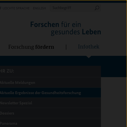
Forschung
Infothek
estalten
fördern
Suchbegriff
LEICHTE SPRACHE
ENGLISH
Suche
starten
R ZU:
fördern
Infothek
Forschung
R ZU:
Aktuelle Meldungen
Aktuelle Ergebnisse der Gesundheitsforschung
Newsletter Spezial
Dossiers
Panorama