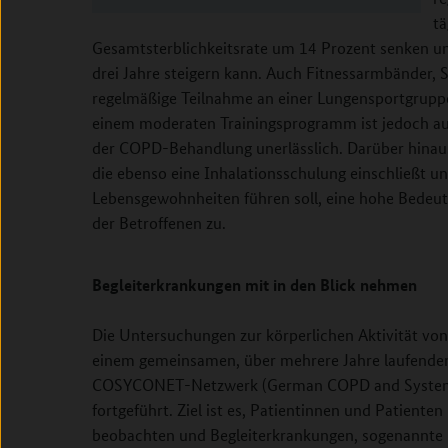
tä
Gesamtsterblichkeitsrate um 14 Prozent senken u
drei Jahre steigern kann. Auch Fitnessarmbänder, 
regelmäßige Teilnahme an einer Lungensportgrup
einem moderaten Trainingsprogramm ist jedoch au
der COPD-Behandlung unerlässlich. Darüber hinau
die ebenso eine Inhalationsschulung einschließt u
Lebensgewohnheiten führen soll, eine hohe Bedeut
der Betroffenen zu.
Begleiterkrankungen mit in den Blick nehmen
Die Untersuchungen zur körperlichen Aktivität v
einem gemeinsamen, über mehrere Jahre laufende
COSYCONET-Netzwerk (German COPD and Systemi
fortgeführt. Ziel ist es, Patientinnen und Patiente
beobachten und Begleiterkrankungen, sogenannte 