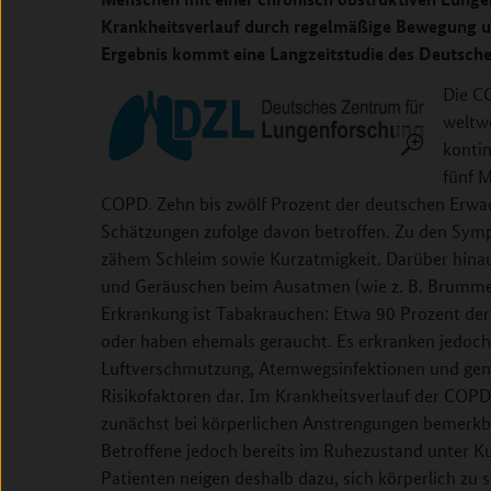
Krankheitsverlauf durch regelmäßige Bewegung un
Ergebnis kommt eine Langzeitstudie des Deutsch
Die C
weltwe
kontin
fünf M
COPD. Zehn bis zwölf Prozent der deutschen Erwac
Schätzungen zufolge davon betroffen. Zu den Sym
zähem Schleim sowie Kurzatmigkeit. Darüber hina
und Geräuschen beim Ausatmen (wie z. B. Brumme
Erkrankung ist Tabakrauchen: Etwa 90 Prozent de
oder haben ehemals geraucht. Es erkranken jedoch
Luftverschmutzung, Atemwegsinfektionen und gene
Risikofaktoren dar. Im Krankheitsverlauf der COPD
zunächst bei körperlichen Anstrengungen bemerkba
Betroffene jedoch bereits im Ruhezustand unter Ku
Patienten neigen deshalb dazu, sich körperlich zu