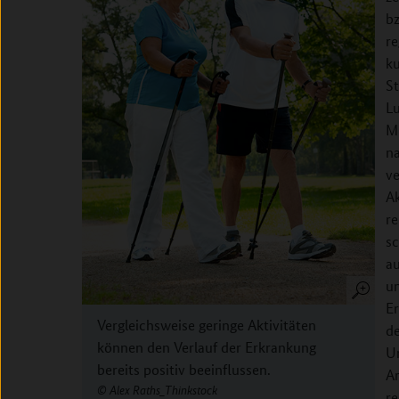
b
re
k
S
L
M
na
ve
Ak
re
s
au
un
Er
Vergleichsweise geringe Aktivitäten
d
können den Verlauf der Erkrankung
U
bereits positiv beeinflussen.
Ar
Alex Raths_Thinkstock
re