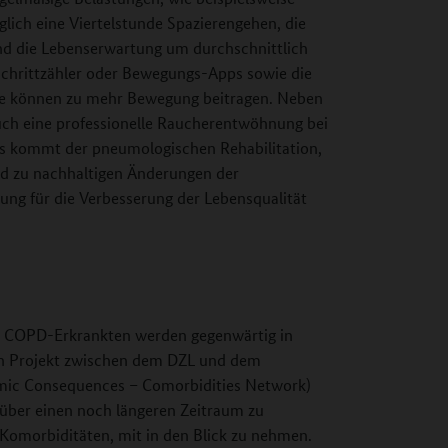
glich eine Viertelstunde Spazierengehen, die
nd die Lebenserwartung um durchschnittlich
Schrittzähler oder Bewegungs-Apps sowie die
pe können zu mehr Bewegung beitragen. Neben
ch eine professionelle Raucherentwöhnung bei
s kommt der pneumologischen Rehabilitation,
nd zu nachhaltigen Änderungen der
ung für die Verbesserung der Lebensqualität
on COPD-Erkrankten werden gegenwärtig in
n Projekt zwischen dem DZL und dem
c Consequences – Comorbidities Network)
n über einen noch längeren Zeitraum zu
Komorbiditäten, mit in den Blick zu nehmen.