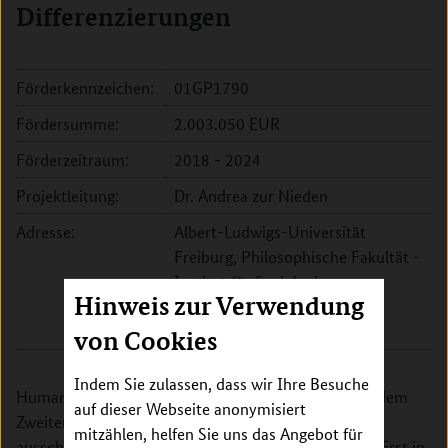
Differenzierungen
Förderkennzeichen:
01GP1790
Fördersumme:
2.003.050 EUR
Förderzeitraum:
2018 - 2024
Projektleitung:
Dr. Andrea zur Nieden
Adresse:
Albert-Ludwigs-Universität
Freiburg, Philosophische Fakultät -
Institut für Soziologie
Hinweis zur Verwendung
Rempartstr. 15
79085 Freiburg
von Cookies
Indem Sie zulassen, dass wir Ihre Besuche
Humanbiologische Forschung orientierte sich nach dem
auf dieser Webseite anonymisiert
Zweiten Weltkrieg bis in die 1990er Jahre fast
mitzählen, helfen Sie uns das Angebot für
ausschließlich am Modell eines Standardmenschen. Erst in