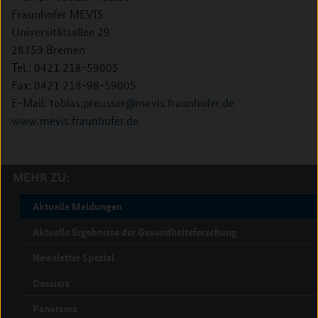
Fraunhofer MEVIS
Universitätsallee 29
28359 Bremen
Tel.: 0421 218-59005
Fax: 0421 218-98-59005
E-Mail:
tobias.preusser@mevis.fraunhofer.de
www.mevis.fraunhofer.de
MEHR ZU:
Aktuelle Meldungen
Aktuelle Ergebnisse der Gesundheitsforschung
Newsletter Spezial
Dossiers
Panorama