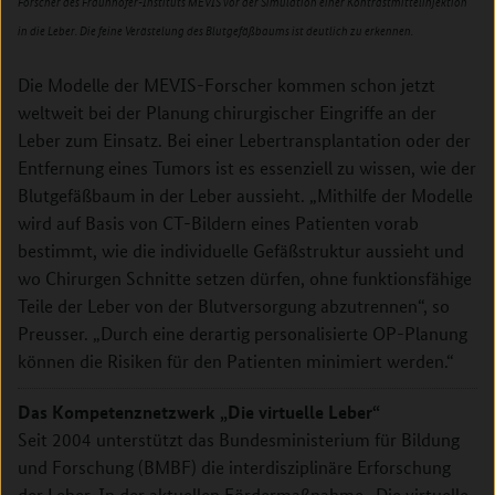
Forscher des Fraunhofer-Instituts MEVIS vor der Simulation einer Kontrastmittelinjektion
in die Leber. Die feine Verästelung des Blutgefäßbaums ist deutlich zu erkennen.
Die Modelle der MEVIS-Forscher kommen schon jetzt
weltweit bei der Planung chirurgischer Eingriffe an der
Leber zum Einsatz. Bei einer Lebertransplantation oder der
Entfernung eines Tumors ist es essenziell zu wissen, wie der
Blutgefäßbaum in der Leber aussieht. „Mithilfe der Modelle
wird auf Basis von CT-Bildern eines Patienten vorab
bestimmt, wie die individuelle Gefäßstruktur aussieht und
wo Chirurgen Schnitte setzen dürfen, ohne funktionsfähige
Teile der Leber von der Blutversorgung abzutrennen“, so
Preusser. „Durch eine derartig personalisierte OP-Planung
können die Risiken für den Patienten minimiert werden.“
Das Kompetenznetzwerk „Die virtuelle Leber“
Seit 2004 unterstützt das Bundesministerium für Bildung
und Forschung (BMBF) die interdisziplinäre Erforschung
der Leber. In der aktuellen Fördermaßnahme „Die virtuelle