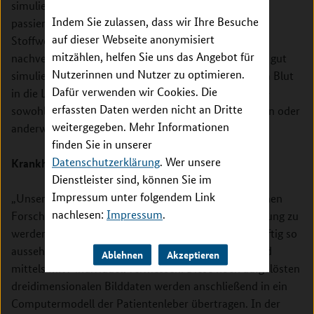
simulieren, was im Inneren eines Organs tatsächlich
Indem Sie zulassen, dass wir Ihre Besuche
passiert.“ So lassen sich die Blutströme und
auf dieser Webseite anonymisiert
Stoffwechselreaktionen in der Leber detailliert
mitzählen, helfen Sie uns das Angebot für
nachverfolgen. Es lässt sich beispielsweise auch sehr gut
Nutzerinnen und Nutzer zu optimieren.
simulieren, was passiert, wenn ein Wirkstoff mit dem Blut
Dafür verwenden wir Cookies. Die
in die Leber kommt und dort verstoffwechselt wird –
erfassten Daten werden nicht an Dritte
sowohl in einer gesunden als auch in einer verfetteten oder
weitergegeben. Mehr Informationen
anderweitig geschädigten Leber.
finden Sie in unserer
Datenschutzerklärung
. Wer unsere
Krankheitsverlauf früher erkennen
Dienstleister sind, können Sie im
Impressum unter folgendem Link
„Unsere Technik hat das Potenzial, zu einem nützlichen
nachlesen:
Impressum
.
Forschungswerkzeug für die Medikamentenentwicklung zu
werden“, sagt Preusser. In der Praxis könnte das künftig so
aussehen: Die Leber eines betroffenen Patienten wird
Ablehnen
Akzeptieren
mittels MRT individuell vermessen. Diese hoch aufgelösten
dreidimensionalen Bilddaten werden anschließend in ein
Computermodell der Patientenleber übertragen. In der