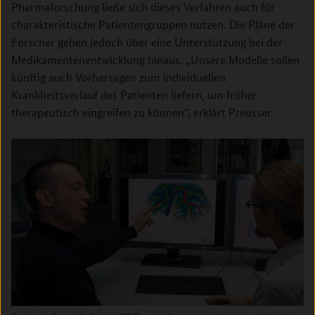
Pharmaforschung ließe sich dieses Verfahren auch für
charakteristische Patientengruppen nutzen. Die Pläne der
Forscher gehen jedoch über eine Unterstützung bei der
Medikamentenentwicklung hinaus. „Unsere Modelle sollen
künftig auch Vorhersagen zum individuellen
Krankheitsverlauf des Patienten liefern, um früher
therapeutisch eingreifen zu können“, erklärt Preusser.