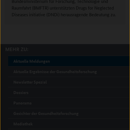
Bundesministerium für Forschung, Technologie und
Raumfahrt (BMFTR) unterstützten Drugs for Neglected
Diseases initiative (DNDi) herausragende Bedeutung zu.
MEHR ZU:
Aktuelle Meldungen
Aktuelle Ergebnisse der Gesundheitsforschung
Newsletter Spezial
Dossiers
Panorama
Gesichter der Gesundheitsforschung
Mediathek