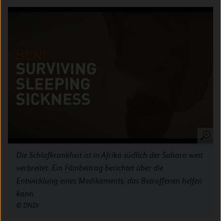
Die Schlafkrankheit ist in Afrika südlich der Sahara weit
verbreitet
. Ein Filmbeitrag berichtet über die
Entwicklung eines Medikaments, das Betroffenen helfen
kann.
DNDi