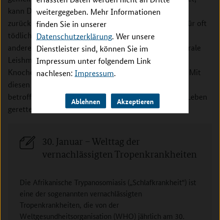
kann DNDi auf eine beeindruckende Geschichte
weitergegeben. Mehr Informationen
zurückblicken. Seit 2003 hat DNDi zwölf Therapien für oft
finden Sie in unserer
tödlich verlaufende Krankheiten bereitgestellt, unter
Datenschutzerklärung
. Wer unsere
anderem für die durch Sandmücken ausgelöste viszerale
Dienstleister sind, können Sie im
Leishmaniose (Kala-Azar), die insbesondere das
Impressum unter folgendem Link
Knochenmark, Lymphknoten, Leber und Milz befällt. Mit
nachlesen:
Impressum
.
diesen Therapien, die sich an den Bedürfnissen der
betroffenen Kranken orientieren, konnten Millionen Leben
Ablehnen
Akzeptieren
gerettet werden.
30. Januar – Welttag der
vernachlässigten Tropenkrankheiten
Die Afrikanische Trypanosomiasis („Schlafkrankheit“) ist
eine der sogenannten vernachlässigten
Tropenkrankheiten, die von der
Weltgesundheitsorganisation (WHO) jährlich am 30.