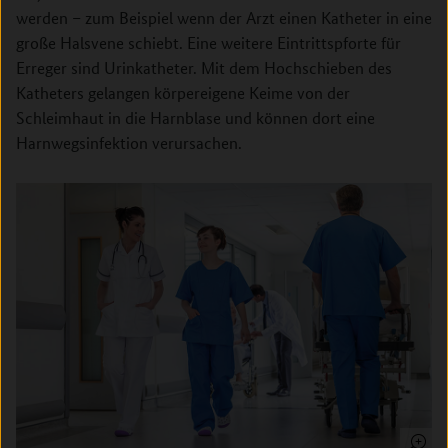
werden – zum Beispiel wenn der Arzt einen Katheter in eine
große Halsvene schiebt. Eine weitere Eintrittspforte für
Erreger sind Urinkatheter. Mit dem Hochschieben des
Katheters gelangen körpereigene Keime von der
Schleimhaut in die Harnblase und können dort eine
Harnwegsinfektion verursachen.