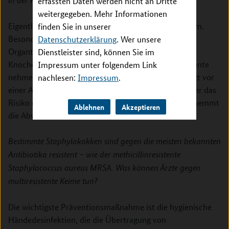
in der Klinik eine Infektion zu bekommen?
erfassten Daten werden nicht an Dritte
weitergegeben. Mehr Informationen
Eigentlich schwächt jede Krankheit das Immunsystem.
finden Sie in unserer
Besonders gefährdet sind Menschen nach einer
Datenschutzerklärung
. Wer unsere
Organtransplantation oder nach einer
Dienstleister sind, können Sie im
Knochenmarktransplantation. Sie müssen Medikamente
Impressum unter folgendem Link
nehmen, die das Immunsystem dämpfen. Das schützt vor
nachlesen:
Impressum
.
einer Abstoßung der verpflanzten Organe, erhöht aber das
Risiko einer Infektion. Auch eine Cortison-Therapie hemmt
Ablehnen
Akzeptieren
die Abwehrbereitschaft.
Bestimmte Staphylokokken sind gegen die meisten bekannten
Antibiotika resistent – wie der methicillinresistente
Staphylococcus aureus MRSA. Was können Ärzte gegen
multiresistente Keime tun?
Die wichtigste Präventionsmaßnahme ist die hygienische
Händedesinfektion, die die Übertragung von