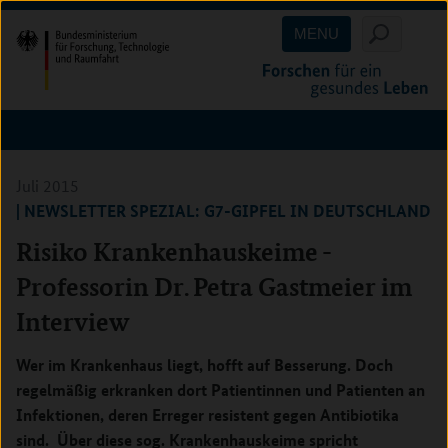
Direkt
Direkt
Direkt
MENU
zum
zum
zur
Inhalt
Hauptmenu
Suche
(Eingabetaste)
(Eingabetaste)
(Eingabetaste)
Juli 2015
| NEWSLETTER SPEZIAL: G7-GIPFEL IN DEUTSCHLAND
Risiko Krankenhauskeime -
Professorin Dr. Petra Gastmeier im
Interview
Wer im Krankenhaus liegt, hofft auf Besserung. Doch
regelmäßig erkranken dort Patientinnen und Patienten an
Infektionen, deren Erreger resistent gegen Antibiotika
sind. Über diese sog. Krankenhauskeime spricht