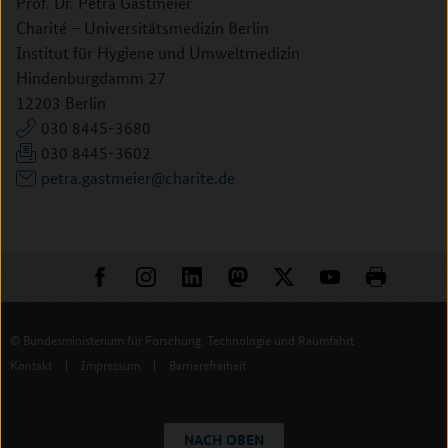
Prof. Dr. Petra Gastmeier
Charité – Universitätsmedizin Berlin
Institut für Hygiene und Umweltmedizin
Hindenburgdamm 27
12203 Berlin
030 8445-3680
030 8445-3602
petra.gastmeier@charite.de
© Bundesministerium für Forschung, Technologie und Raumfahrt
Kontakt
|
Impressum
|
Barrierefreiheit
NACH OBEN