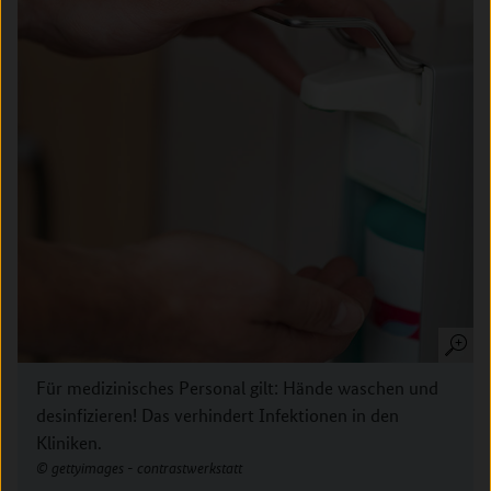
Für medizinisches Personal gilt: Hände waschen und
desinfizieren! Das verhindert Infektionen in den
Kliniken.
gettyimages - contrastwerkstatt