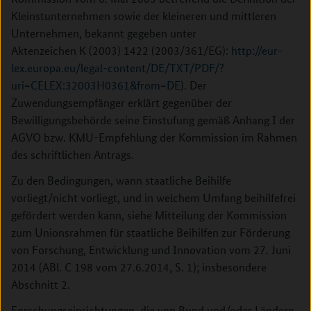
Kleinstunternehmen sowie der kleineren und mittleren
Unternehmen, bekannt gegeben unter
Aktenzeichen K (2003) 1422 (2003/361/EG):
http://eur-
lex.europa.eu/legal-content/DE/TXT/PDF/?
uri=CELEX:32003H0361&from=DE
). Der
Zuwendungsempfänger erklärt gegenüber der
Bewilligungsbehörde seine Einstufung gemäß Anhang I der
AGVO bzw. KMU-Empfehlung der Kommission im Rahmen
des schriftlichen Antrags.
Zu den Bedingungen, wann staatliche Beihilfe
vorliegt/nicht vorliegt, und in welchem Umfang beihilfefrei
gefördert werden kann, siehe Mitteilung der Kommission
zum Unionsrahmen für staatliche Beihilfen zur Förderung
von Forschung, Entwicklung und Innovation vom 27. Juni
2014 (ABl. C 198 vom 27.6.2014, S. 1); insbesondere
Abschnitt 2.
Forschungseinrichtungen, die von Bund und/oder Ländern