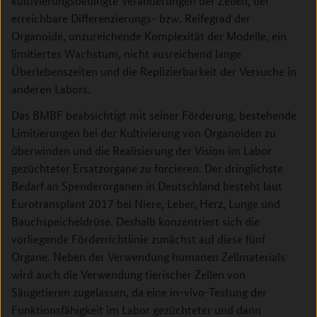
kultivierungsbedingte Veränderungen der Zellen, der
erreichbare ­Differenzierungs- bzw. Reifegrad der
Organoide, unzureichende Komplexität der Modelle, ein
limitiertes Wachstum, nicht ausreichend lange
Überlebenszeiten und die Replizierbarkeit der Versuche in
anderen Labors.
Das BMBF beabsichtigt mit seiner Förderung, bestehende
Limitierungen bei der Kultivierung von Organoiden zu
überwinden und die Realisierung der Vision im Labor
gezüchteter Ersatzorgane zu forcieren. Der dringlichste
Bedarf an Spenderorganen in Deutschland besteht laut
Eurotransplant 2017 bei Niere, Leber, Herz, Lunge und
Bauchspeicheldrüse. Deshalb konzentriert sich die
vorliegende Förderrichtlinie zunächst auf diese fünf
Organe. Neben der Verwendung humanen Zellmaterials
wird auch die Verwendung tierischer Zellen von
Säugetieren zugelassen, da eine in-vivo-Testung der
Funktionsfähigkeit im Labor gezüchteter und dann