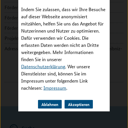
Förderkennzeichen:
16GW0184
Indem Sie zulassen, dass wir Ihre Besuche
auf dieser Webseite anonymisiert
Fördersumme:
261.985 EUR
mitzählen, helfen Sie uns das Angebot für
Förderzeitraum:
2018 - 2019
Nutzerinnen und Nutzer zu optimieren.
Dafür verwenden wir Cookies. Die
Projektleitung:
Dr. Norbert Reiling
erfassten Daten werden nicht an Dritte
Adresse:
Forschungszentrum Borstel Leibniz-
weitergegeben. Mehr Informationen
Zentrum für Medizin und
finden Sie in unserer
Biowissenschaften
Datenschutzerklärung
. Wer unsere
Parkallee 1-40
Dienstleister sind, können Sie im
23845 Borstel
Impressum unter folgendem Link
nachlesen:
Impressum
.
Ablehnen
Akzeptieren