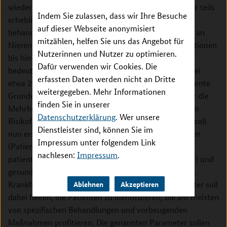
wiederholten Steinbildung. Die Patienten leiden unter teils
Indem Sie zulassen, dass wir Ihre Besuche
erheblichen Schmerzen und müssen häufig stationär
auf dieser Webseite anonymisiert
behandelt werden. Langfristig können Dauerschäden an
mitzählen, helfen Sie uns das Angebot für
Nieren und Kreislauf (Bluthochdruck) oder Komplikationen
Nutzerinnen und Nutzer zu optimieren.
bis hin zur Blutvergiftung auftreten. Dies führt zu
Dafür verwenden wir Cookies. Die
bedeutenden Einschränkungen der Lebensqualität. Bei
erfassten Daten werden nicht an Dritte
etwa 20% der wiederholt Steinbildner können bestimmte
weitergegeben. Mehr Informationen
Grunderkrankungen als Ursache erkannt werden. Für die
finden Sie in unserer
Mehrheit der Patienten sind jedoch keine spezifischen
Datenschutzerklärung
. Wer unsere
Risikofaktoren bekannt. Mit dem geplanten Register soll
Dienstleister sind, können Sie im
nun erstmals die Verbindung von medizinischen Daten
Impressum unter folgendem Link
(Patientencharakteristika, Behandlungsdaten),
nachlesen:
Impressum
.
patientenrelevanten Ergebnissen (z.B. Lebensqualität) und
gesundheitsökonomisch bedeutsamen Variablen (z.B.
Krankheitstage) gezogen werden. Das geplante Register soll
Ablehnen
Akzeptieren
dabei helfen, die Patienten zu identifizieren, die am meisten
von spezifischen Behandlungen und vorbeugenden
Maßnahmen profitieren. Die genannten Parameter sollen