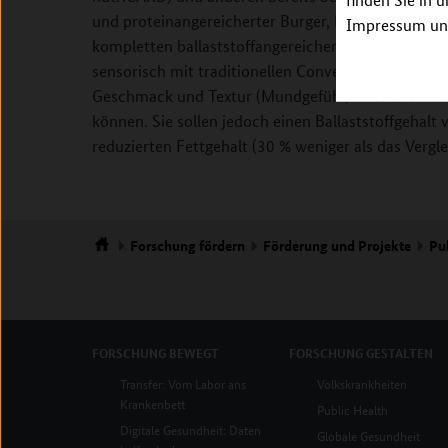
und proteinangereicherter Burger, Nudeln) werden
Impressum unt
kompletten ballaststoffangereicherten Fertiggeric
sensorisch mit traditionellen Convenience-Produkt
Geschmack und Textur (Mundgefühl) sollen kein
können. Sie sollen jedoch einen Ballaststoffgehal
reduzierten Fettgehalt (30 % weniger als das Vergl
Forschung
fördern
Förderung und Projekte
Pu
Startseite
FORSCHUNG
BEWEGT
FORSCHUNG
GESTALTEN
Transfer: Vom Labor ans
Volkskrankheiten
Krankenbett
Public Health
Digitale Gesundheit: Daten
Globale Gesundheit