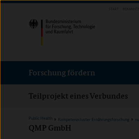
Direkt
Direkt
Direkt
START
BEKANNT
zum
zum
zur
FORSCHUNG FÖRDERN
Inhalt
Hauptmenu
Suche
(Eingabetaste)
(Eingabetaste)
(Eingabetaste)
Forschung fördern
Teilprojekt eines Verbundes
Public Health
Kompetenzcluster Ernährungsforschung
n
QMP GmbH