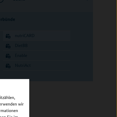
erbünde
nutriCARD
DietBB
Enable
NutriAct
itzählen,
verwenden wir
ormationen
nnen Sie im