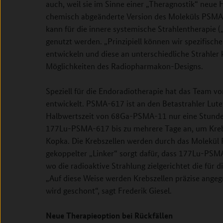
auch, weil sie im Sinne einer „Theragnostik“ neue H
chemisch abgeänderte Version des Moleküls PSMA-1
kann für die innere systemische Strahlentherapie 
genutzt werden. „Prinzipiell können wir spezifis
entwickeln und diese an unterschiedliche Strahler 
Möglichkeiten des Radiopharmakon-Designs.
Speziell für die Endoradiotherapie hat das Team 
entwickelt. PSMA-617 ist an den Betastrahler Lut
Halbwertszeit von 68Ga-PSMA-11 nur eine Stunde b
177Lu-PSMA-617 bis zu mehrere Tage an, um Krebsz
Kopka. Die Krebszellen werden durch das Molekül P
gekoppelter „Linker“ sorgt dafür, dass 177Lu-PSMA
wo die radioaktive Strahlung zielgerichtet die für d
„Auf diese Weise werden Krebszellen präzise ange
wird geschont“, sagt Frederik Giesel.
Neue Therapieoption bei Rückfällen