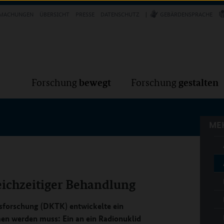
Forschung
Forschung
bewegt
g
MACHUNGEN
ÜBERSICHT
PRESSE
DATENSCHUTZ
GEBÄRDENSPRACHE
MEH
bewegt
gestalten
Forschung
Forschung
MEH
eichzeitiger Behandlung
sforschung (DKTK) entwickelte ein
en werden muss: Ein an ein Radionuklid