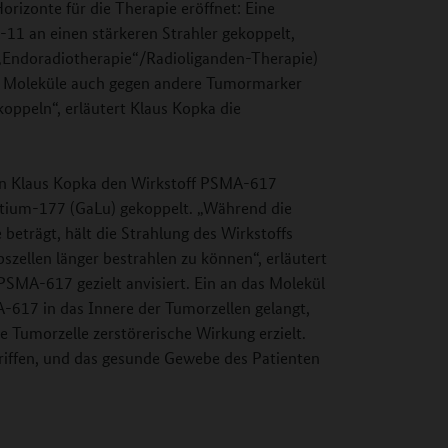
orizonte für die Therapie eröffnet: Eine
1 an einen stärkeren Strahler gekoppelt,
(„Endoradiotherapie“/Radioliganden-Therapie)
che Moleküle auch gegen andere Tumormarker
koppeln“, erläutert Klaus Kopka die
von Klaus Kopka den Wirkstoff PSMA-617
etium-177 (GaLu) gekoppelt. „Während die
eträgt, hält die Strahlung des Wirkstoffs
ellen länger bestrahlen zu können“, erläutert
SMA-617 gezielt anvisiert. Ein an das Molekül
-617 in das Innere der Tumorzellen gelangt,
ie Tumorzelle zerstörerische Wirkung erzielt.
griffen, und das gesunde Gewebe des Patienten