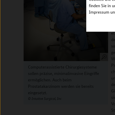
Fr
finden Sie in 
Impressum unt
Zi
fe
K
e
d
so
ge
W
Pr
Computerassistierte Chirurgiesysteme
ch
sollen präzise, minimalinvasive Eingriffe
u
ermöglichen. Auch beim
d
Prostatakarzinom werden sie bereits
Gi
eingesetzt.
si
Intuitive Surgical, Inc
V
St