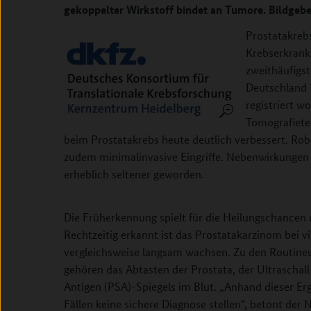
gekoppelter Wirkstoff bindet an Tumore. Bildgebe
Prostatakrebs
Krebserkrank
zweithäufigst
Deutschland 
registriert w
Tomografiete
beim Prostatakrebs heute deutlich verbessert. Ro
zudem minimalinvasive Eingriffe. Nebenwirkungen
erheblich seltener geworden.
Die Früherkennung spielt für die Heilungschancen d
Rechtzeitig erkannt ist das Prostatakarzinom bei vi
vergleichsweise langsam wachsen. Zu den Routine
gehören das Abtasten der Prostata, der Ultraschal
Antigen (PSA)-Spiegels im Blut. „Anhand dieser Erge
Fällen keine sichere Diagnose stellen“, betont der 