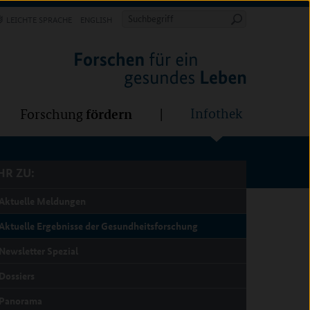
Forschung
Infothek
estalten
fördern
Suchbegriff
LEICHTE SPRACHE
ENGLISH
Suche
starten
R ZU:
fördern
Infothek
Forschung
R ZU:
Aktuelle Meldungen
Aktuelle Ergebnisse der Gesundheitsforschung
Newsletter Spezial
Dossiers
Panorama