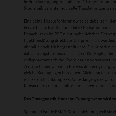
breiten Versorgung zu etablieren.“ Insgesamt nehme
Studie teil, darunter auch alle Translationszentren
Eine echte Herausforderung wird es dabei sein, de
herzustellen. Das Radionuklid 68Ga hat nur eine s
Danach ist es im PET nicht mehr sichtbar. Deswe
Injektionslösung direkt vor Ort produziert werden.
überall einheitlich hergestellt wird. Die Kriterien
dabei strengstens einzuhalten“, erklärt Kopka, der
radiopharmazeutische Koordination verantwortlic
Zentren haben wir einen Prozess definiert, der gew
gleiche Bedingungen herrschen. Allein von der arzn
ist das ein hochkomplexes Unterfangen, das wir oh
Konsortiums nicht so hätten umsetzen können“, sa
Das Theragnostik-Konzept: Tumorgewebe wird von
Spannend ist die PSMA-Studie nicht nur, weil sie e