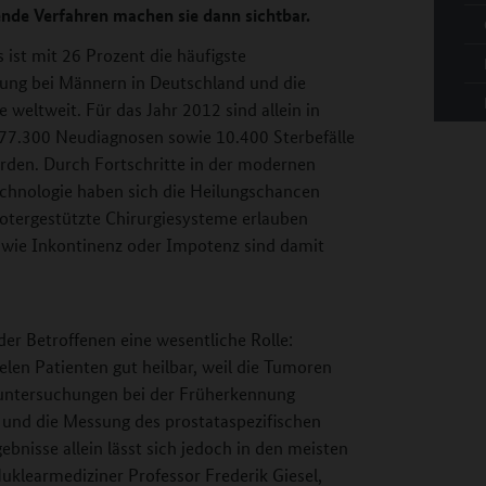
nde Verfahren machen sie dann sichtbar.
 ist mit 26 Prozent die häufigste
ung bei Männern in Deutschland und die
e weltweit. Für das Jahr 2012 sind allein in
77.300 Neudiagnosen sowie 10.400 Sterbefälle
orden. Durch Fortschritte in der modernen
chnologie haben sich die Heilungschancen
botergestützte Chirurgiesysteme erlauben
 wie Inkontinenz oder Impotenz sind damit
er Betroffenen eine wesentliche Rolle:
elen Patienten gut heilbar, weil die Tumoren
untersuchungen bei der Früherkennung
l und die Messung des prostataspezifischen
bnisse allein lässt sich jedoch in den meisten
Nuklearmediziner Professor Frederik Giesel,