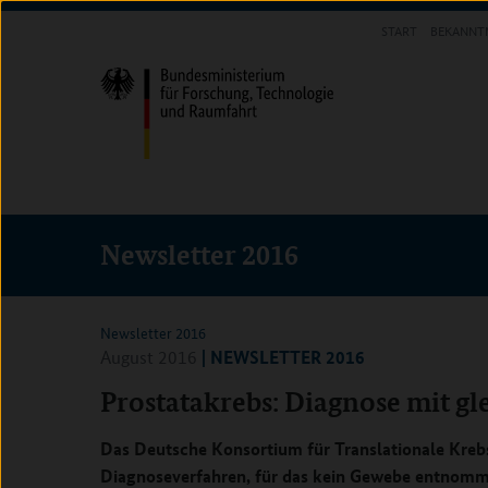
Direkt
Direkt
Direkt
START
BEKANNT
zum
zum
zur
INFOTHEK
Inhalt
Hauptmenu
Suche
(Eingabetaste)
(Eingabetaste)
(Eingabetaste)
Newsletter 2016
Newsletter 2016
| NEWSLETTER 2016
August 2016
Prostatakrebs: Diagnose mit gl
Das Deutsche Konsortium für Translationale Kreb
Diagnoseverfahren, für das kein Gewebe entnomm