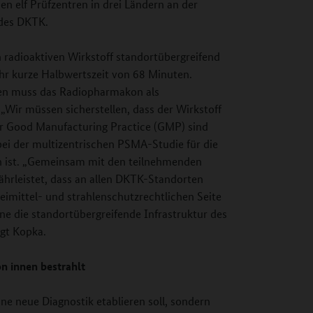
n elf Prüfzentren in drei Ländern an der
 des DKTK.
n radioaktiven Wirkstoff standortübergreifend
ehr kurze Halbwertszeit von 68 Minuten.
gen muss das Radiopharmakon als
 „Wir müssen sicherstellen, dass der Wirkstoff
 der Good Manufacturing Practice (GMP) sind
 bei der multizentrischen PSMA-Studie für die
h ist. „Gemeinsam mit den teilnehmenden
ährleistet, dass an allen DKTK-Standorten
eimittel- und strahlenschutzrechtlichen Seite
ne die standortübergreifende Infrastruktur des
gt Kopka.
 innen bestrahlt
ine neue Diagnostik etablieren soll, sondern