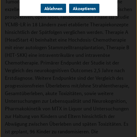
Tumoraktivierung, die auch ohne eine Bestrahlung eine
Ablehnen
Akzeptieren
exzellente Prognose haben, werden in der transatlantischen
prospektiven, open-label, randomisierten Phase III Studie
YCMB-LR in 18 Ländern zwei etablierte Therapiekonzepte
hinsichtlich der Spätfolgen verglichen werden. Therapie A
(HeadStart 4) beinhaltet eine Hochdosis-Chemotherapie
mit einer autologen Stammzelltransplantation, Therapie B
(HIT-SKK) eine intraventrikuläre und intravenöse
Chemotherapie. Primärer Endpunkt der Studie ist der
Vergleich des neurokognitiven Outcomes 2,5 Jahre nach
Erstdiagnose. Weitere Endpunkte sind der Vergleich des
progressionsfreien Überlebens mit/ohne Strahlentherapie,
Gesamtüberleben, akute Toxizitäten, sowie weitere
Untersuchungen zur Lebensqualität und Neurokognition,
Pharmakokinetik von MTX in Liquor und Untersuchungen
zur Haltung von Kindern und Eltern hinsichtlich der
Abwägung zwischen Überleben und späten Toxizitäten. Es
ist geplant, 96 Kinder zu randomisieren. Die