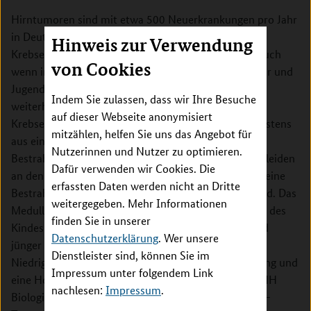
Hirntumoren sind mit etwa 500 Neuerkrankungen pro Jahr
in Deutschland die größte Gruppe unter den soliden
Hinweis zur Verwendung
Krebserkrankungen des Kindes- und Jugendalters. Auch
von Cookies
wenn inzwischen mehr als 2/3 der betroffenen Kinder und
Jugendlichen geheilt werden, stellen Hirntumoren
Indem Sie zulassen, dass wir Ihre Besuche
weiterhin die häufigste Todesursache unter den
auf dieser Webseite anonymisiert
Krebserkrankungen dar. Die Behandlung besteht meistens
mitzählen, helfen Sie uns das Angebot für
aus einer multimodalen Therapie aus Operation,
Nutzerinnen und Nutzer zu optimieren.
Bestrahlung und Chemotherapie. Viele Überlebende leiden
Dafür verwenden wir Cookies. Die
an den Spätfolgen ihrer Erkrankung, vor allem wenn eine
erfassten Daten werden nicht an Dritte
Bestrahlung bei sehr jungen Kindern angewendet wird. Das
weitergegeben. Mehr Informationen
Medulloblastom ist der häufigste maligne Hirntumor des
finden Sie in unserer
Kindes- und Jugendalters, ca. 40% der Patienten sind
Datenschutzerklärung
. Wer unsere
jünger als 5 Jahre. Diese Kinder können in eine
Dienstleister sind, können Sie im
Niedrigrisiko-Gruppe mit einer SHH-Tumoraktivierung und
Impressum unter folgendem Link
eine Hochrisiko-Gruppe mit einer non-WNT/non-SHH
nachlesen:
Impressum
.
Biologie eingeteilt werden. Für Kinder mit einer SHH-