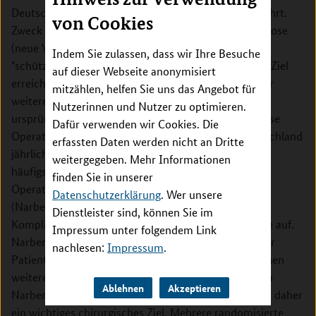
Deutschland jährlich mehr als 15.000 Mal durchgeführt.
von Cookies
Zweck der Stomaanlage ist es, die Dickdarmanastomose
(neue Verbindung zwischen den Dickdarmenden) zu
Indem Sie zulassen, dass wir Ihre Besuche
"schützen", damit diese abheilen kann. Sobald dieses Ziel
auf dieser Webseite anonymisiert
erreicht ist, wird das doppelläufige Ileostoma in einer
mitzählen, helfen Sie uns das Angebot für
weiteren Operation zurückverlegt und somit der
Nutzerinnen und Nutzer zu optimieren.
ursprüngliche Verdauungsweg wiederhergestellt. Diese
Dafür verwenden wir Cookies. Die
Operation (Ileostomarückverlagerung) wird in Deutschland
erfassten Daten werden nicht an Dritte
jährlich mehr als 11.500 Mal durchgeführt. Eine der
weitergegeben. Mehr Informationen
häufigsten langfristigen Komplikationen nach dieser
finden Sie in unserer
Operation ist die Ausbildung einer Narbenhernie
Datenschutzerklärung
. Wer unsere
(Narbenbruch) an der ehemaligen Stomastelle. Diese
Dienstleister sind, können Sie im
Komplikation tritt in bis zu in einem Drittel aller Fälle auf.
Impressum unter folgendem Link
Narbenbrüche beeinträchtigen die Lebensqualität der
nachlesen:
Impressum
.
Patienten, verursachen zusätzliche Kosten und machen
weitere Operationen notwendig. Die Vermeidung von
Ablehnen
Akzeptieren
Narbenhernien nach Ileostomarückverlagerungen ist daher
ein wichtiges chirurgisches Ziel. Mehrere randomisierte