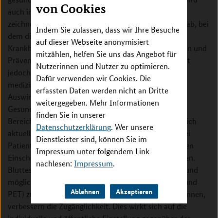
von Cookies
auch immer zuverlässiger und leichter zugänglich. Es
zeichnet sich ein Paradigmenwechsel in der Medizin ab, bei
Indem Sie zulassen, dass wir Ihre Besuche
dem die Diagnostik auf der Grundlage von
auf dieser Webseite anonymisiert
Krankheitssymptomen und Therapie durch Prädiktion und
mitzählen, helfen Sie uns das Angebot für
Prävention ergänzt oder sogar ersetzt wird. Dies führt
Nutzerinnen und Nutzer zu optimieren.
jedoch nicht nur zu verbesserten Möglichkeiten der
Dafür verwenden wir Cookies. Die
medizinischen Versorgung, sondern hat tiefgreifende
erfassten Daten werden nicht an Dritte
Auswirkungen auf das Leben des Einzelnen, auf das
weitergegeben. Mehr Informationen
Gesundheitssystem und auf unsere Gesellschaft. Im
finden Sie in unserer
Bereich der Alzheimer-Erkrankung (AD) verbessern sich
Datenschutzerklärung
. Wer unsere
aktuell die Möglichkeiten der Früherkennung, z. B. bei
Dienstleister sind, können Sie im
Patientinnen und Patienten mit subjektiven kognitiven
Impressum unter folgendem Link
Einschränkungen (SCD) oder symptomfreien Personen.
nachlesen:
Impressum
.
Bluttests, die in naher Zukunft möglich sein werden und
möglicherweise die invasiveren Methoden (wie CSF und
Ablehnen
Akzeptieren
PET) zur Feststellung der AD-Pathologie ersetzen können,
verbessern die Zugänglichkeit. Dies wirkt sich auf die