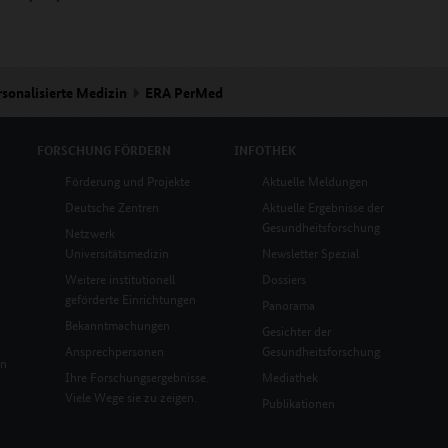
rsonalisierte Medizin
ERA PerMed
FORSCHUNG
FÖRDERN
INFOTHEK
Förderung und Projekte
Aktuelle Meldungen
Deutsche Zentren
Aktuelle Ergebnisse der
Gesundheitsforschung
Netzwerk
Universitätsmedizin
Newsletter Spezial
Weitere institutionell
Dossiers
geförderte Einrichtungen
Panorama
Bekanntmachungen
Gesichter der
Ansprechpersonen
Gesundheitsforschung
en
Ihre Forschungsergebnisse.
Mediathek
Viele Wege sie zu zeigen.
Publikationen