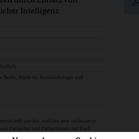
cher Intelligenz
Keilholz
n Berlin, Klinik für Radioonkologie und
entwickelt werden, welches eine verbesserte
von Patienten und Patientinnen mit Kopf-
esten Therapie für individuelle Patienten und