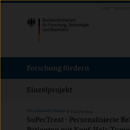
Direkt
Direkt
Direkt
START
BEKANNT
zum
zum
zur
FORSCHUNG FÖRDERN
Inhalt
Hauptmenu
Suche
(Eingabetaste)
(Eingabetaste)
(Eingabetaste)
Forschung fördern
Einzelprojekt
Personalisierte Medizin
ERA PerMed
SuPerTreat - Personalisierte B
Patienten mit Kopf-Hals-Tumo