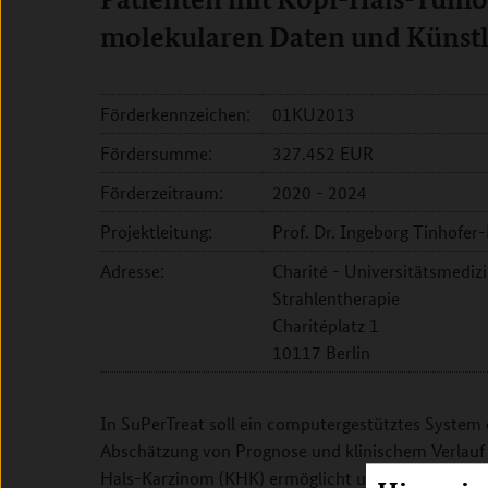
molekularen Daten und Künstli
Förderkennzeichen:
01KU2013
Fördersumme:
327.452 EUR
Förderzeitraum:
2020 - 2024
Projektleitung:
Prof. Dr. Ingeborg Tinhofer-
Adresse:
Charité - Universitätsmedizi
Strahlentherapie
Charitéplatz 1
10117 Berlin
In SuPerTreat soll ein computergestütztes System 
Abschätzung von Prognose und klinischem Verlauf 
Hals-Karzinom (KHK) ermöglicht und die Wahl der b