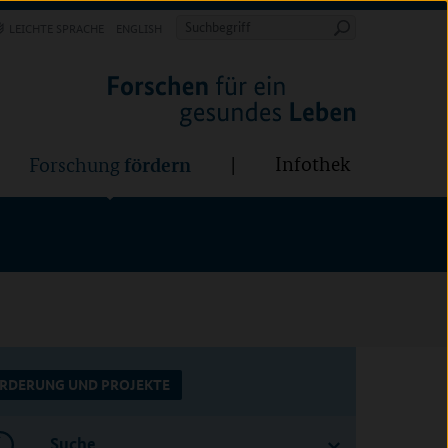
Forschung
Infothek
estalten
fördern
Suchbegriff
LEICHTE SPRACHE
ENGLISH
Suche
starten
fördern
Infothek
Forschung
RDERUNG UND PROJEKTE
Suche