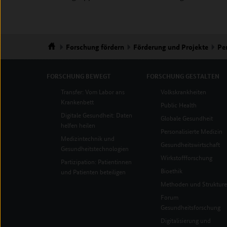
Forschung
fördern
Förderung und Projekte
Pe
Startseite
FORSCHUNG
BEWEGT
FORSCHUNG
GESTALTEN
Transfer: Vom Labor ans
Volkskrankheiten
Krankenbett
Public Health
Digitale Gesundheit: Daten
Globale Gesundheit
helfen heilen
Personalisierte Medizin
Medizintechnik und
Gesundheitswirtschaft
Gesundheitstechnologien
Wirkstoffforschung
Partizipation: Patientinnen
Bioethik
und Patienten beteiligen
Methoden und Struktur
Forum
Gesundheitsforschung
Digitalisierung und