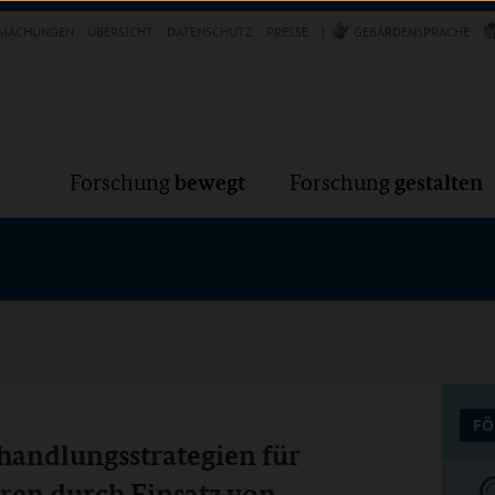
Forschung
Forschung
bewegt
g
MACHUNGEN
ÜBERSICHT
DATENSCHUTZ
PRESSE
GEBÄRDENSPRACHE
bewegt
gestalten
Forschung
Forschung
FÖ
ehandlungsstrategien für
ren durch Einsatz von