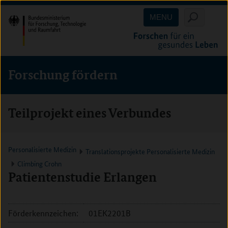
Direkt
Direkt
Direkt
MENU
zum
zum
zur
Inhalt
Hauptmenu
Suche
(Eingabetaste)
(Eingabetaste)
(Eingabetaste)
Forschung fördern
Teilprojekt eines Verbundes
Personalisierte Medizin
Translationsprojekte Personalisierte Medizin
Climbing Crohn
Patientenstudie Erlangen
Förderkennzeichen:
01EK2201B