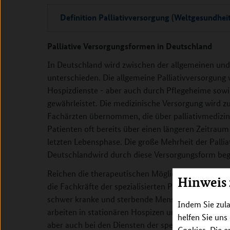
Definition Palliativversorgung (Weltgesundhei
Palliative Versorgungsformen in Deutschland
In Deutschland wird zwischen der allgemeinen und d
unterschieden. Die allgemeine Palliativversorgung
Hospizdienste - aber auch durch Pflegeheime sowi
gewährleistet. Die medizinische Versorgung wird 
Fachärzten übernommen, die über palliativmedizini
Patienten oft bereits über einen längeren Zeitraum
letzten Lebensphase. Die große Mehrheit der Pallia
Deutschlandwird durch diese Versorgungsform begl
Reichen die therapeutischen Möglichkeiten der all
Hinweis
die Fachkräfte der spezialisierten Palliativversorg
schwer kranke und sterbende Menschen und sind für
Indem Sie zula
arbeiten in stationären Hospizen und auf spezialisi
helfen Sie uns
aber auch bei den Diensten der spezialisierten amb
Cookies. Die e