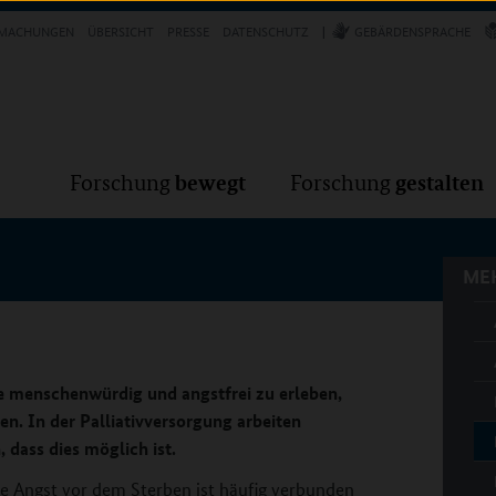
Forschung
Forschung
bewegt
g
MACHUNGEN
ÜBERSICHT
PRESSE
DATENSCHUTZ
GEBÄRDENSPRACHE
MEH
bewegt
gestalten
Forschung
Forschung
MEH
e menschenwürdig und angstfrei zu erleben,
en. In der Palliativversorgung arbeiten
 dass dies möglich ist.
e Angst vor dem Sterben ist häufig verbunden