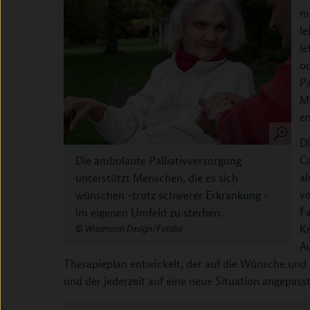
m
l
l
o
Pa
Ma
e
Di
Ca
Die ambulante Palliativversorgung
al
unterstützt Menschen, die es sich
v
wünschen -trotz schwerer Erkrankung -
Fa
im eigenen Umfeld zu sterben.
K
Wissmann Design/Fotolia
A
Therapieplan entwickelt, der auf die Wünsche und
und der jederzeit auf eine neue Situation angepass