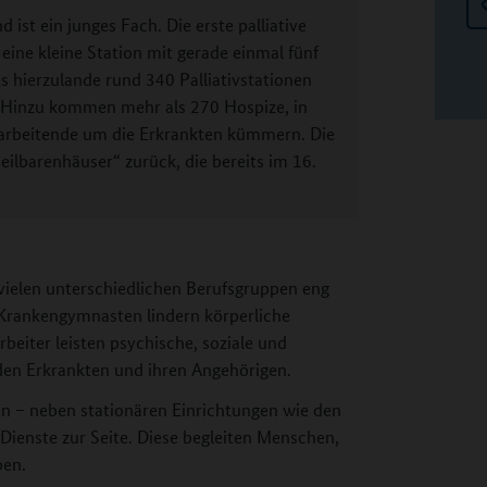
 ist ein junges Fach. Die erste palliative
 eine kleine Station mit gerade einmal fünf
es hierzulande rund 340 Palliativstationen
 Hinzu kommen mehr als 270 Hospize, in
tarbeitende um die Erkrankten kümmern. Die
ilbarenhäuser“ zurück, die bereits im 16.
 vielen unterschiedlichen Berufsgruppen eng
Krankengymnasten lindern körperliche
beiter leisten psychische, soziale und
den Erkrankten und ihren Angehörigen.
en – neben stationären Einrichtungen wie den
Dienste zur Seite. Diese begleiten Menschen,
ben.