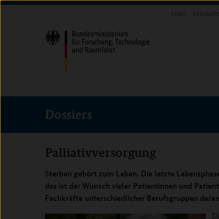
Direkt
Direkt
Direkt
START
BEKANNT
zum
zum
zur
INFOTHEK
Inhalt
Hauptmenu
Suche
(Eingabetaste)
(Eingabetaste)
(Eingabetaste)
Dossiers
Palliativversorgung
Sterben gehört zum Leben. Die letzte Lebensphas
das ist der Wunsch vieler Patientinnen und Patient
Fachkräfte unterschiedlicher Berufsgruppen daran,
Di