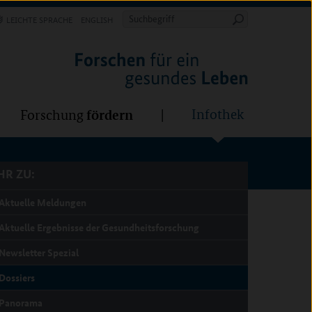
Forschung
Infothek
estalten
fördern
Suchbegriff
LEICHTE SPRACHE
ENGLISH
Suche
starten
R ZU:
fördern
Infothek
Forschung
R ZU:
Aktuelle Meldungen
Aktuelle Ergebnisse der Gesundheitsforschung
Newsletter Spezial
Dossiers
Panorama