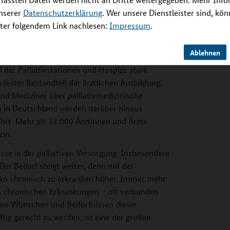
tgeschrittenen Krebserkrankung zur Seite,
unserer
Datenschutzerklärung
. Wer unsere Dienstleister sind, kö
 Umfeld zu sterben.
er folgendem Link nachlesen:
Impressum
.
sbildung
Ablehnen
at sich in der Palliativversorgung in
l der Palliativstationen und Hospize stark
ch fester Bestandteil der ärztlichen Ausbildung.
nd Mediziner über palliativmedizinische
n in Deutschland werden darüber hinaus
ehrt. Mehr als 13.000 Ärztinnen und Ärzte
zin.
se in der palliativen Versorgung. Insbesondere
Der Bedarf steigt weiter, denn mit der
ko chronisch zu erkranken höher. Immer mehr
en chronischen Erkrankungen – oft verbunden
Den Wünschen und Bedürfnissen dieser
tig gerecht zu werden, ist eine der großen