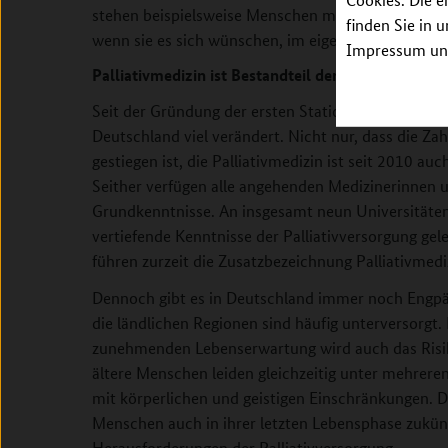
stehen beispielsweise Menschen mit einer weit for
finden Sie in 
wenn sie es sich wünschen, im eigenen häuslichen
Impressum unt
Palliativmedizin ist Bestandteil der ärztlichen Au
Seit der Gründung der ersten Station in Köln 1983 h
Deutschland viel verändert. Nicht nur, dass die Zah
gestiegen ist, die Palliativmedizin ist seit 2010 au
Seither verfügen alle angehenden Medizinerinnen u
Grundkenntnisse. An insgesamt neun Universitäte
vertiefende Kenntnisse der Palliativversorgung gel
führen zurzeit die Zusatzbezeichnung Palliativmedi
Dennoch gibt es in Deutschland immer noch Engpäs
die ländlichen Regionen sind häufig unterversorgt. 
zunehmenden Lebenserwartung wird auch das Risi
ältere Menschen leiden gleichzeitig unter mehrer
mit körperlichen und geistigen Einschränkungen. 
Menschen auch in ihrer letzten Lebensphase zukünf
Herausforderungen der Palliativversorgung.