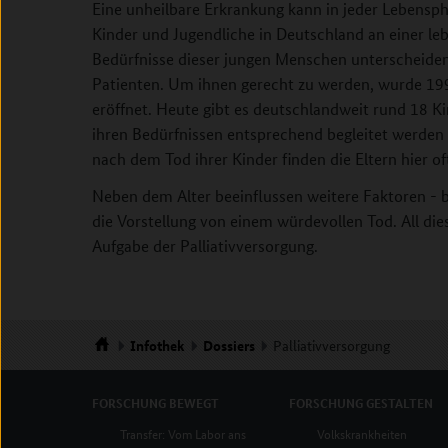
Eine unheilbare Erkrankung kann in jeder Lebensph
Kinder und Jugendliche in Deutschland an einer l
Bedürfnisse dieser jungen Menschen unterscheiden 
Patienten. Um ihnen gerecht zu werden, wurde 199
eröffnet. Heute gibt es deutschlandweit rund 18 K
ihren Bedürfnissen entsprechend begleitet werden 
nach dem Tod ihrer Kinder finden die Eltern hier of
Neben dem Alter beeinflussen weitere Faktoren - b
die Vorstellung von einem würdevollen Tod. All di
Aufgabe der Palliativversorgung.
Infothek
Dossiers
Palliativversorgung
Startseite
FORSCHUNG
BEWEGT
FORSCHUNG
GESTALTEN
Transfer: Vom Labor ans
Volkskrankheiten