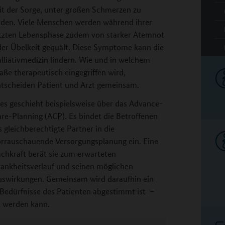
it der Sorge, unter großen Schmerzen zu
eiden. Viele Menschen werden während ihrer
etzten Lebensphase zudem von starker Atemnot
der Übelkeit gequält. Diese Symptome kann die
lliativmedizin lindern. Wie und in welchem
ße therapeutisch eingegriffen wird,
ntscheiden Patient und Arzt gemeinsam.
es geschieht beispielsweise über das Advance-
re-Planning (ACP). Es bindet die Betroffenen
s gleichberechtigte Partner in die
orrauschauende Versorgungsplanung ein. Eine
chkraft berät sie zum erwarteten
rankheitsverlauf und seinen möglichen
uswirkungen. Gemeinsam wird daraufhin ein
 Bedürfnisse des Patienten abgestimmt ist –
t werden kann.