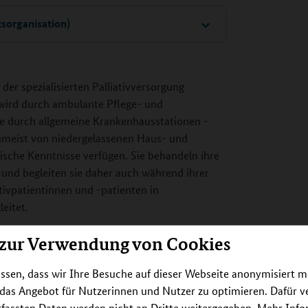
tsorganisation)
er spezialisierten Palliativversorgung
 wird durch ambulante Pflege- und
e durch allgemeine Krankenhausstationen -
zumeist von niedergelassenen Haus- und
sche Kenntnisse verfügen. Sie behandeln ihre
 und begleiten sie daher auch während ihrer
tivpatientinnen und -patienten in
eitet.
gemeinen Palliativversorgung nicht aus, werden
 zur Verwendung von Cookies
ung einbezogen. Sie betreuen ausschließlich
 diese Aufgabe gezielt ausgebildet. Sie
ssen, dass wir Ihre Besuche auf dieser Webseite anonymisiert m
erten Palliativstationen der Krankenhäuser,
 das Angebot für Nutzerinnen und Nutzer zu optimieren. Dafür 
ulanten Palliativversorgung (SAPV). Letztere
rfassten Daten werden nicht an Dritte weitergegeben. Mehr Inf